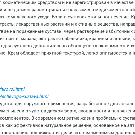
 косметическим средством и не зарегистрирован в качестве 
й и не должен рассматриваться как замена медикаментозной
х комплексного ухода. Боли в суставах стопы ног лечение. 
стракты лекарственных растений и активные вещества, напра
твие на пораженные суставы через растворение избыточных
ит панты марала, экстракты сабельника, крапивы и полыни,
во для суставов дополнительно обогащено глюкозамином и 
. Крем обладает приятной текстурой, легко впитывается и н
hirovoi.html
plechevogo-sustava.html
редство для наружного применения, разработанное для локал
 уменьшению чувства дискомфорта, скованности и напряжени
компонентов. В современном ритме жизни проблемы с сустава
в как эффективное натуральное решение, основанное на алта
сстановлению подвижности, делая его незаменимым для тех, 