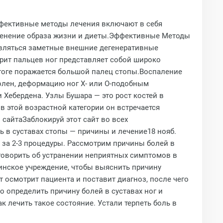
ффективные методы лечения включают в себя
зменение образа жизни и диеты.Эффективные Методы
оявляться заметные внешние дегенеративные
трит пальцев ног представляет собой широко
итоге поражается большой палец стопы.Воспаление
олен, деформацию ног Х- или О-подобным
Хебердена. Узлы Бушара — это рост костей в
в этой возрастной категории он встречается
о сайтаЗаблокируй этот сайт во всех
боль в суставах стопы — причины и лечение18 нояб.
п за 2-3 процедуры. Рассмотрим причины болей в
 говорить об устранении неприятных симптомов в
цинское учреждение, чтобы выяснить причину
т осмотрит пациента и поставит диагноз, после чего
 определить причину болей в суставах ног и
к лечить такое состояние. Устали терпеть боль в