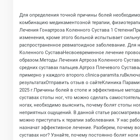
Для определения точной причины болей необходимо
комбинацию медикаментозной терапии, физиотерапи
Лечения Гонартроза Коленного Сустава 1 СтепениПр
изменения, кроме этого больной испытывает сильную
распространенное ревматоидное заболевание. Для н
Коленного СуставаНесвоевременное лечение провоци
образом.Методы Лечения Артроза Коленного СуставаР
средних суставах пальцев.Артроз Плечевого СуставаА
примерно у каждого второго.clinica-paramita.ruВключ
результатахОтправить отзыв о сайтеКлиника Парамитаht
2025 г.Причины болей в стопе и эффективные методы
суставах стопы ног, что можно сделать самостоятел
ногах, необходимо выяснить, почему болят стопы ног
неприятных ощущений. В данной статье рассматривает
можно приступать к терапии заболевания. У нас раб
назначат эффективное лечение. Разберем, почему воз
суставах ног? Узнайте, почему постоянно болят ноги