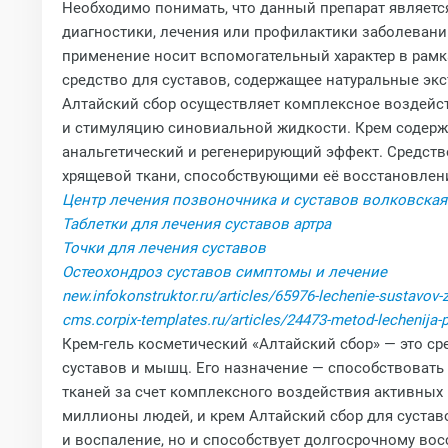
Необходимо понимать, что данный препарат является
диагностики, лечения или профилактики заболевани
применение носит вспомогательный характер в рамка
средство для суставов, содержащее натуральные эк
Алтайский сбор осуществляет комплексное воздейс
и стимуляцию синовиальной жидкости. Крем содерж
анальгетический и регенерирующий эффект. Средст
хрящевой ткани, способствующими её восстановлению
Центр лечения позвоночника и суставов волковская
Таблетки для лечения суставов артра
Точки для лечения суставов
Остеохондроз суставов симптомы и лечение
new.infokonstruktor.ru/articles/65976-lechenie-sustavov-z
cms.corpix-templates.ru/articles/24473-metod-lechenija-
Крем-гель косметический «Алтайский сбор» — это с
суставов и мышц. Его назначение — способствовать
тканей за счет комплексного воздействия активных 
миллионы людей, и крем Алтайский сбор для суставо
и воспаление, но и способствует долгосрочному во