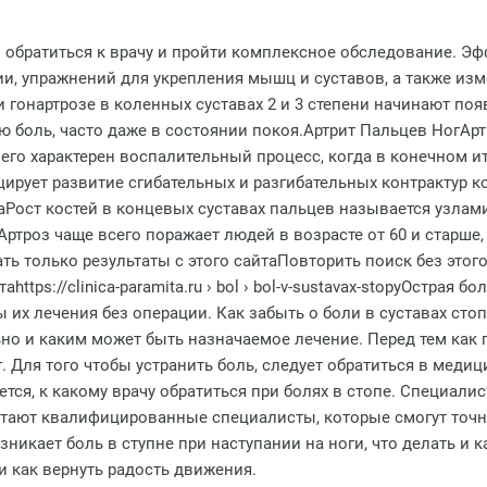
 обратиться к врачу и пройти комплексное обследование. Э
и, упражнений для укрепления мышц и суставов, а также и
и гонартрозе в коленных суставах 2 и 3 степени начинают п
 боль, часто даже в состоянии покоя.Артрит Пальцев НогАр
его характерен воспалительный процесс, когда в конечном 
рует развитие сгибательных и разгибательных контрактур к
ост костей в концевых суставах пальцев называется узлами 
ртроз чаще всего поражает людей в возрасте от 60 и старше, 
ать только результаты с этого сайтаПовторить поиск без этог
tps://clinica-paramita.ru › bol › bol-v-sustavax-stopyОстрая 
 их лечения без операции. Как забыть о боли в суставах сто
ьно и каким может быть назначаемое лечение. Перед тем как
. Для того чтобы устранить боль, следует обратиться в меди
ся, к какому врачу обратиться при болях в стопе. Специалис
отают квалифицированные специалисты, которые смогут точно
никает боль в ступне при наступании на ноги, что делать и ка
 и как вернуть радость движения.