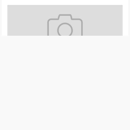
Вариолинк винир
16.07.2026
Световые виниры. Вариолинк винир