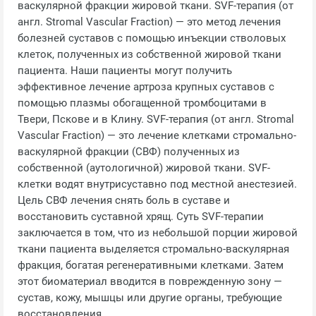
васкулярной фракции жировой ткани. SVF-терапия (от
англ. Stromal Vascular Fraction) — это метод лечения
болезней суставов с помощью инъекции стволовых
клеток, полученных из собственной жировой ткани
пациента. Наши пациенты могут получить
эффективное лечение артроза крупных суставов с
помощью плазмы обогащенной тромбоцитами в
Твери, Пскове и в Клину. SVF-терапия (от англ. Stromal
Vascular Fraction) — это лечение клетками стромально-
васкулярной фракции (СВФ) полученных из
собственной (аутологичной) жировой ткани. SVF-
клетки водят внутрисуставно под местной анестезией.
Цель СВФ лечения снять боль в суставе и
восстановить суставной хрящ. Суть SVF-терапии
заключается в том, что из небольшой порции жировой
ткани пациента выделяется стромально-васкулярная
фракция, богатая регенеративными клетками. Затем
этот биоматериал вводится в поврежденную зону —
сустав, кожу, мышцы или другие органы, требующие
восстановления.