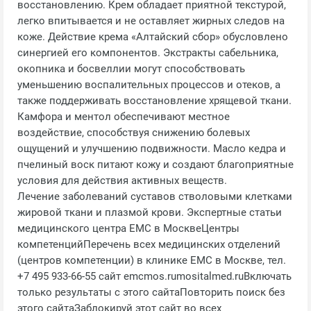
восстановлению. Крем обладает приятной текстурой,
легко впитывается и не оставляет жирных следов на
коже. Действие крема «Алтайский сбор» обусловлено
синергией его компонентов. Экстракты сабельника,
окопника и босвеллии могут способствовать
уменьшению воспалительных процессов и отеков, а
также поддерживать восстановление хрящевой ткани.
Камфора и ментол обеспечивают местное
воздействие, способствуя снижению болевых
ощущений и улучшению подвижности. Масло кедра и
пчелиный воск питают кожу и создают благоприятные
условия для действия активных веществ.
Лечение заболеваний суставов стволовыми клетками
жировой ткани и плазмой крови. Экспертные статьи
медицинского центра EMC в МосквеЦентры
компетенцийПеречень всех медицинских отделений
(центров компетенции) в клинике EMC в Москве, тел.
+7 495 933-66-55 сайт emcmos.rumositalmed.ruВключать
только результаты с этого сайтаПовторить поиск без
этого сайтаЗаблокируй этот сайт во всех