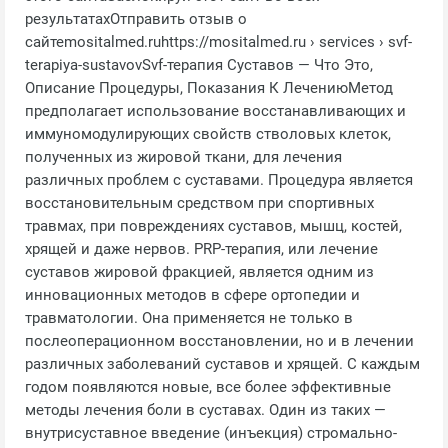
результатахОтправить отзыв о
сайтеmositalmed.ruhttps://mositalmed.ru › services › svf-
terapiya-sustavovSvf-терапия Суставов — Что Это,
Описание Процедуры, Показания К ЛечениюМетод
предполагает использование восстанавливающих и
иммуномодулирующих свойств стволовых клеток,
полученных из жировой ткани, для лечения
различных проблем с суставами. Процедура является
восстановительным средством при спортивных
травмах, при повреждениях суставов, мышц, костей,
хрящей и даже нервов. PRP-терапия, или лечение
суставов жировой фракцией, является одним из
инновационных методов в сфере ортопедии и
травматологии. Она применяется не только в
послеоперационном восстановлении, но и в лечении
различных заболеваний суставов и хрящей. С каждым
годом появляются новые, все более эффективные
методы лечения боли в суставах. Один из таких —
внутрисуставное введение (инъекция) стромально-