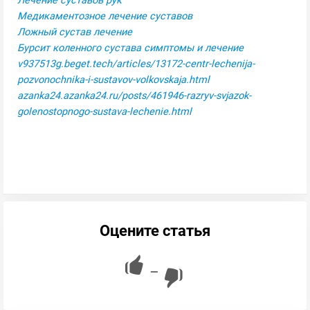
Лечение суставов рук
Медикаментозное лечение суставов
Ложный сустав лечение
Бурсит коленного сустава симптомы и лечение
v937513g.beget.tech/articles/13172-centr-lechenija-
pozvonochnika-i-sustavov-volkovskaja.html
azanka24.azanka24.ru/posts/461946-razryv-svjazok-
golenostopnogo-sustava-lechenie.html
Оцените статья
—