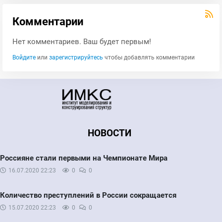
Комментарии
Нет комментариев. Ваш будет первым!
Войдите
или
зарегистрируйтесь
чтобы добавлять комментарии
НОВОСТИ
Россияне стали первыми на Чемпионате Мира
16.07.2020
22:23
0
0
Количество преступлений в России сокращается
15.07.2020
22:23
0
0