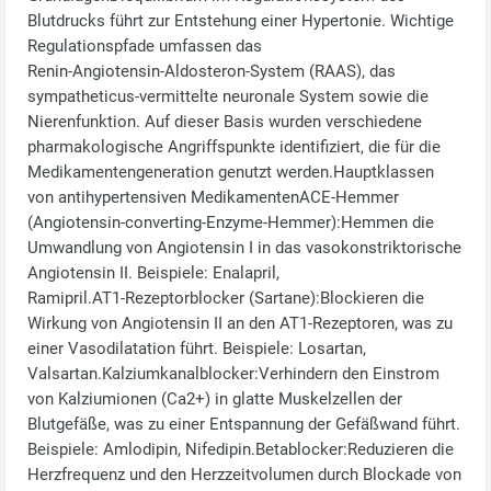
Blutdrucks führt zur Entstehung einer Hypertonie. Wichtige
Regulationspfade umfassen das
Renin‑Angiotensin‑Aldosteron‑System (RAAS), das
sympatheticus‑vermittelte neuronale System sowie die
Nierenfunktion. Auf dieser Basis wurden verschiedene
pharmakologische Angriffspunkte identifiziert, die für die
Medikamentengeneration genutzt werden.Hauptklassen
von antihypertensiven MedikamentenACE‑Hemmer
(Angiotensin‑converting‑Enzyme‑Hemmer):Hemmen die
Umwandlung von Angiotensin I in das vasokonstriktorische
Angiotensin II. Beispiele: Enalapril,
Ramipril.AT1‑Rezeptorblocker (Sartane):Blockieren die
Wirkung von Angiotensin II an den AT1‑Rezeptoren, was zu
einer Vasodilatation führt. Beispiele: Losartan,
Valsartan.Kalziumkanalblocker:Verhindern den Einstrom
von Kalziumionen (Ca2+) in glatte Muskelzellen der
Blutgefäße, was zu einer Entspannung der Gefäßwand führt.
Beispiele: Amlodipin, Nifedipin.Betablocker:Reduzieren die
Herzfrequenz und den Herzzeitvolumen durch Blockade von