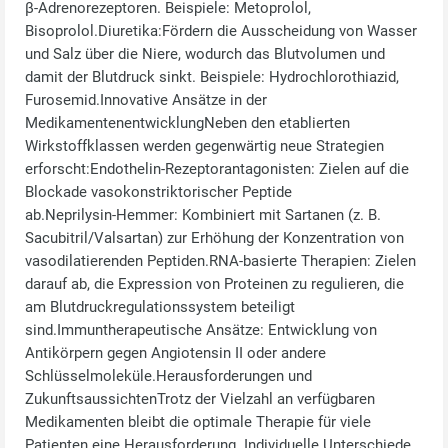
β‑Adrenorezeptoren. Beispiele: Metoprolol,
Bisoprolol.Diuretika:Fördern die Ausscheidung von Wasser
und Salz über die Niere, wodurch das Blutvolumen und
damit der Blutdruck sinkt. Beispiele: Hydrochlorothiazid,
Furosemid.Innovative Ansätze in der
MedikamentenentwicklungNeben den etablierten
Wirkstoffklassen werden gegenwärtig neue Strategien
erforscht:Endothelin‑Rezeptorantagonisten: Zielen auf die
Blockade vasokonstriktorischer Peptide
ab.Neprilysin‑Hemmer: Kombiniert mit Sartanen (z. B.
Sacubitril/Valsartan) zur Erhöhung der Konzentration von
vasodilatierenden Peptiden.RNA‑basierte Therapien: Zielen
darauf ab, die Expression von Proteinen zu regulieren, die
am Blutdruckregulationssystem beteiligt
sind.Immuntherapeutische Ansätze: Entwicklung von
Antikörpern gegen Angiotensin II oder andere
Schlüsselmoleküle.Herausforderungen und
ZukunftsaussichtenTrotz der Vielzahl an verfügbaren
Medikamenten bleibt die optimale Therapie für viele
Patienten eine Herausforderung. Individuelle Unterschiede