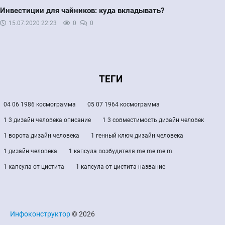
Инвестиции для чайников: куда вкладывать?
15.07.2020
22:23
0
0
ТЕГИ
04 06 1986 космограмма
05 07 1964 космограмма
1 3 дизайн человека описание
1 3 совместимость дизайн человек
1 ворота дизайн человека
1 генный ключ дизайн человека
1 дизайн человека
1 капсула возбудителя me me me m
1 капсула от цистита
1 капсула от цистита название
Инфоконструктор
© 2026