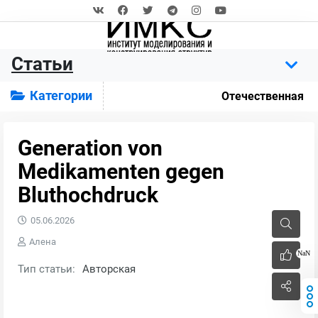
Статьи
Категории
Отечественная
Generation von
Medikamenten gegen
Bluthochdruck
05.06.2026
Алена
NaN
Тип статьи:
Авторская