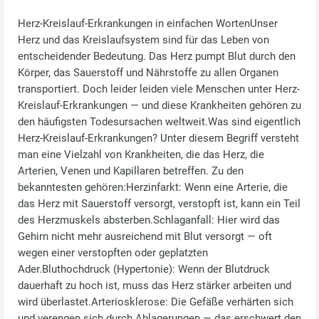
Herz-Kreislauf-Erkrankungen in einfachen WortenUnser
Herz und das Kreislaufsystem sind für das Leben von
entscheidender Bedeutung. Das Herz pumpt Blut durch den
Körper, das Sauerstoff und Nährstoffe zu allen Organen
transportiert. Doch leider leiden viele Menschen unter Herz-
Kreislauf‑Erkrankungen — und diese Krankheiten gehören zu
den häufigsten Todesursachen weltweit.Was sind eigentlich
Herz-Kreislauf‑Erkrankungen? Unter diesem Begriff versteht
man eine Vielzahl von Krankheiten, die das Herz, die
Arterien, Venen und Kapillaren betreffen. Zu den
bekanntesten gehören:Herzinfarkt: Wenn eine Arterie, die
das Herz mit Sauerstoff versorgt, verstopft ist, kann ein Teil
des Herzmuskels absterben.Schlaganfall: Hier wird das
Gehirn nicht mehr ausreichend mit Blut versorgt — oft
wegen einer verstopften oder geplatzten
Ader.Bluthochdruck (Hypertonie): Wenn der Blutdruck
dauerhaft zu hoch ist, muss das Herz stärker arbeiten und
wird überlastet.Arteriosklerose: Die Gefäße verhärten sich
und verengen sich durch Ablagerungen — das erschwert den