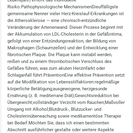
Lebensjahr) erhöht das individuelle
Risiko.Pathophysiologische MechanismenDieuffälligste
gemeinsame Nenner vieler Herz‑Kreislauf‑Erkrankungen ist
die Atherosklerose — eine chronisch‑entzündliche
Veränderung der Arterienwand. Dieser Prozess beginnt mit
der Akkumulation von LDL‑Cholesterin in der Gefäßintima,
gefolgt von einer Entzündungsreaktion, der Bildung von
Makrophagen (Schaumzellen) und der Entwicklung einer
fibrotischen Plaque. Die Plaque kann instabil werden,
reißen und zu einem thrombotischen Verschluss des
Gefäßes führen, was zum akuten Herzinfarkt oder
Schlaganfall führt.PräventionEine effektive Prävention setzt
auf die Modifikation von Lebensstilfaktoren:regelmäßige
körperliche Betätigung;ausgewogene, herzgesunde
Ernährung (z. B. mediterrane Diät);Gewichtsreduktion bei
Übergewicht;vollständiger Verzicht vom Rauchen;Maßvoller
Umgang mit Alkohol;Blutdruck-, Blutzucker- und
Cholesterinüberwachung sowie medikamentöse Therapie
bei Bedarf.Möchten Sie, dass ich einen bestimmten
Abschnitt ausführlicher gestalte oder weitere Aspekte