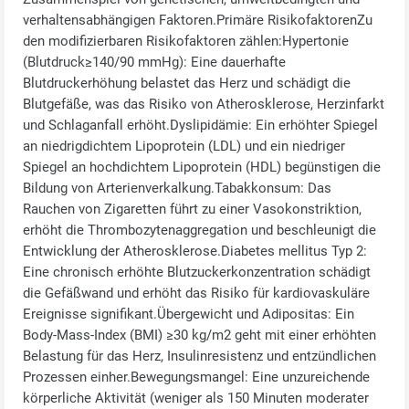
verhaltensabhängigen Faktoren.Primäre RisikofaktorenZu
den modifizierbaren Risikofaktoren zählen:Hypertonie
(Blutdruck≥140/90 mmHg): Eine dauerhafte
Blutdruckerhöhung belastet das Herz und schädigt die
Blutgefäße, was das Risiko von Atherosklerose, Herzinfarkt
und Schlaganfall erhöht.Dyslipidämie: Ein erhöhter Spiegel
an niedrigdichtem Lipoprotein (LDL) und ein niedriger
Spiegel an hochdichtem Lipoprotein (HDL) begünstigen die
Bildung von Arterienverkalkung.Tabakkonsum: Das
Rauchen von Zigaretten führt zu einer Vasokonstriktion,
erhöht die Thrombozytenaggregation und beschleunigt die
Entwicklung der Atherosklerose.Diabetes mellitus Typ 2:
Eine chronisch erhöhte Blutzuckerkonzentration schädigt
die Gefäßwand und erhöht das Risiko für kardiovaskuläre
Ereignisse signifikant.Übergewicht und Adipositas: Ein
Body‑Mass‑Index (BMI) ≥30 kg/m2 geht mit einer erhöhten
Belastung für das Herz, Insulinresistenz und entzündlichen
Prozessen einher.Bewegungsmangel: Eine unzureichende
körperliche Aktivität (weniger als 150 Minuten moderater