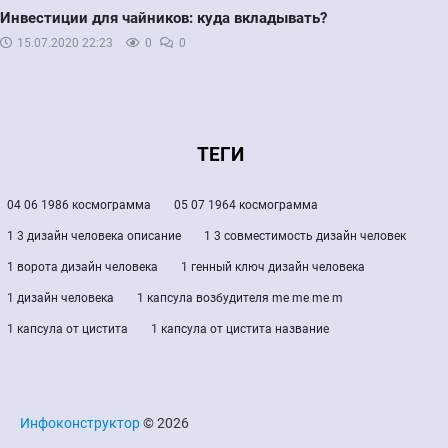
Инвестиции для чайников: куда вкладывать?
15.07.2020
22:23
0
0
ТЕГИ
04 06 1986 космограмма
05 07 1964 космограмма
1 3 дизайн человека описание
1 3 совместимость дизайн человек
1 ворота дизайн человека
1 генный ключ дизайн человека
1 дизайн человека
1 капсула возбудителя me me me m
1 капсула от цистита
1 капсула от цистита название
Инфоконструктор
© 2026