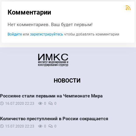
Комментарии
Нет комментариев. Ваш будет первым!
Войдите
или
зарегистрируйтесь
чтобы добавлять комментарии
НОВОСТИ
Россияне стали первыми на Чемпионате Мира
16.07.2020
22:23
0
0
Количество преступлений в России сокращается
15.07.2020
22:23
0
0