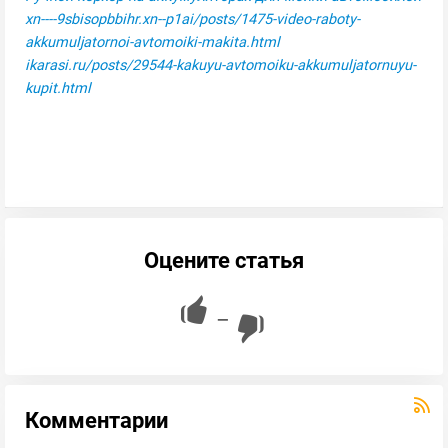
xn----9sbisopbbihr.xn--p1ai/posts/1475-video-raboty-
akkumuljatornoi-avtomoiki-makita.html
ikarasi.ru/posts/29544-kakuyu-avtomoiku-akkumuljatornuyu-
kupit.html
Оцените статья
—
Комментарии