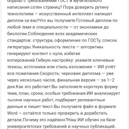
борьбы с требованиями ГОСТ и мучительного
написания сотен страниц? Пора доверить рутину
технологиям — искусственный интеллект напишет
диплом за вас!Что вы получаете:Готовый диплом по
любой теме и специальности — от экономики до
биологии.Соблюдение всех академических
стандартов: структура, оформление по ГОСТу, список
литературы.Уникальность текста — алгоритмы
генерируют контент с нуля, избегая
копирований.Гибкую настройку: укажите ключевые
тезисы, источники или стиль изложения — ИИ учтёт
все пожелания.Скорость: черновик диплома — уже
через несколько часов, финальная версия — за 1–2
дня.Как это работает:Вы заполняете короткую форму:
тема, план, сроки, особые требования.ИИ анализирует
тысячи научных работ, подбирает релевантные
данные и пишет текст.Вы получаете файл в формате
Word — остаётся только проверить и доработать
детали.Почему это надёжно?Наш ИИ обучен на базе
университетских требований и научных публикаций.