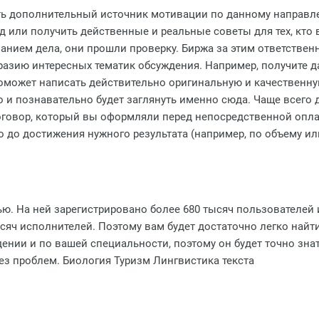
ить дополнительный источник мотивации по данному направл
од или получить действенные и реальные советы для тех, кто 
анием дела, они прошли проверку. Биржа за этим ответственн
азию интересных тематик обсуждения. Например, получите д
оможет написать действительно оригинальную и качественную 
о и познавательно будет заглянуть именно сюда. Чаще всего 
договор, который вы оформляли перед непосредственной опла
 до достижения нужного результата (например, по объему ил
ью. На ней зарегистрировано более 680 тысяч пользователей
тысяч исполнителей. Поэтому вам будет достаточно легко най
дении и по вашей специальности, поэтому он будет точно знат
без проблем. Биология Туризм Лингвистика текста