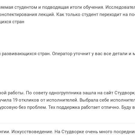
яемая студентом и подводящая итоги обучения. Исследовател
нспектирования лекций. Как только студент переходит на пос
щихся стран
 развивающихся стран. Оператор уточнит у вас все детали и 
ой работы. По совету одногруппника зашла на сайт Студворк
чила 19 откликов от исполнителей. Выбрала себе исполнителя
урсовую без проблем. Тех поддержка работает отлично. Буду 
игии. Искусствоведение. На Студворке очень много посредни