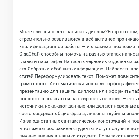
Может ли нейросеть написать диплом?Вопрос о том, 
стремительно развиваются и всё активнее проникаю
квалификационной работы — и с какими нюансами при
GigaChat) способны помочь на разных этапах написа
главы и параграфы.Написать черновик отдельных раз
его.Собрать и обобщить информацию. Нейросеть про
статей.Переформулировать текст. Поможет повысит
грамотность. Автоматически исправит орфографичес
презентацию для защиты диплома или оформить таб
полностью полагаться на нейросеть не стоит — ес
источники, искажают данные или делают неверные 
часто содержат общие фразы, лишены глубины анали
Из‑за однотипных синтаксических конструкций и по
и тот же запрос разные студенты могут получить п
личные знания и навыки студента. Если текст напис