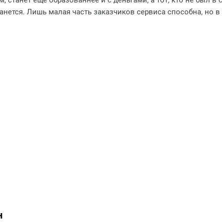
 станет ещё образованнее и с деньгами, а тот, кто не был в
танется. Лишь малая часть заказчиков сервиса способна, но 
н