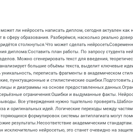
может ли нейросеть написать диплом, сегодня актуален как н
т в сферу образования. Разберёмся, насколько реально дове
дётся столкнуться.Что может сделать нейросетьСовременные 
ния диплома:Составить план работы. По запросу студента не
делов. Можно сгенерировать текст для введения, теоретичес
анализирует большие объёмы текста, выделит ключевые иде
ь уникальность, переписать фрагменты в академическом сти
кие, пунктуационные и стилистические ошибки.Подготовить
лицы и диаграммы на основе предоставленных данных.Огра
ть серьёзные ограничения:Ошибки и выдуманные факты. Нейр
выводы. Все утверждения нужно тщательно проверять.Шаблон
за и оригинальных идей. Логические переходы между частям
вторяющихся формулировок системы антиплагиата могут помет
охожие результаты.Несоответствие академическим стандарта
ан исключительно нейросетью, это станет очевидно на защит