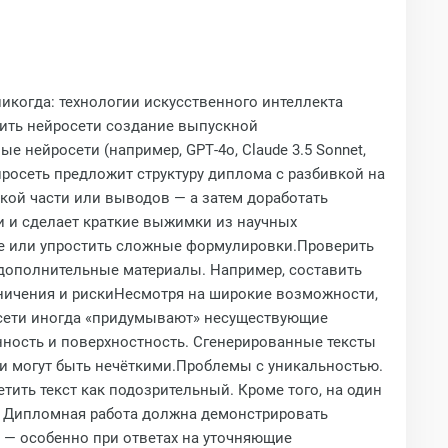
икогда: технологии искусственного интеллекта
рить нейросети создание выпускной
нейросети (например, GPT‑4o, Claude 3.5 Sonnet,
йросеть предложит структуру диплома с разбивкой на
кой части или выводов — а затем доработать
и и сделает краткие выжимки из научных
ле или упростить сложные формулировки.Проверить
 дополнительные материалы. Например, составить
ничения и рискиНесмотря на широкие возможности,
осети иногда «придумывают» несуществующие
ность и поверхностность. Сгенерированные тексты
и могут быть нечёткими.Проблемы с уникальностью.
ить текст как подозрительный. Кроме того, на один
м. Дипломная работа должна демонстрировать
е — особенно при ответах на уточняющие