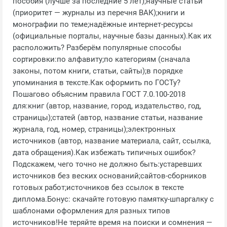
пособия (лучше за последние 5 лет);научные статьи
(приоритет — журналы из перечня ВАК);книги и
монографии по теме;надёжные интернет‑ресурсы
(официальные порталы, научные базы данных).Как их
расположить? Разберём популярные способы
сортировки:по алфавиту;по категориям (сначала
законы, потом книги, статьи, сайты);в порядке
упоминания в тексте.Как оформить по ГОСТу?
Пошагово объясним правила ГОСТ 7.0.100‑2018
для:книг (автор, название, город, издательство, год,
страницы);статей (автор, название статьи, название
журнала, год, номер, страницы);электронных
источников (автор, название материала, сайт, ссылка,
дата обращения).Как избежать типичных ошибок?
Подскажем, чего точно не должно быть:устаревших
источников без веских оснований;сайтов‑сборников
готовых работ;источников без ссылок в тексте
диплома.Бонус: скачайте готовую памятку‑шпаргалку с
шаблонами оформления для разных типов
источников!Не теряйте время на поиски и сомнения —