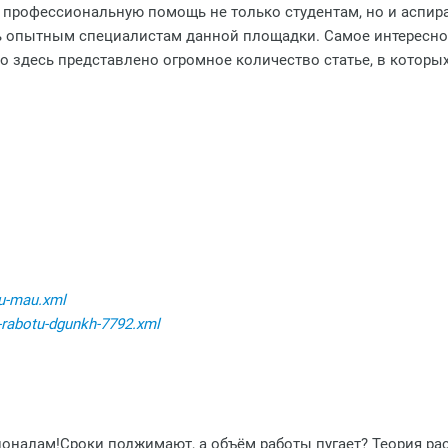
т профессиональную помощь не только студентам, но и аспи
ь опытным специалистам данной площадки. Самое интересно
 здесь представлено огромное количество статье, в которых
tu-mau.xml
-rabotu-dgunkh-7792.xml
ионалам!Сроки поджимают, а объём работы пугает? Теория ра