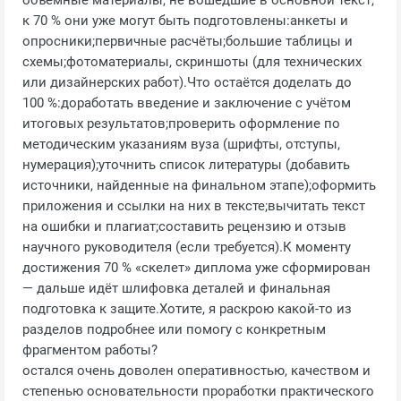
объёмные материалы, не вошедшие в основной текст,
к 70 % они уже могут быть подготовлены:анкеты и
опросники;первичные расчёты;большие таблицы и
схемы;фотоматериалы, скриншоты (для технических
или дизайнерских работ).Что остаётся доделать до
100 %:доработать введение и заключение с учётом
итоговых результатов;проверить оформление по
методическим указаниям вуза (шрифты, отступы,
нумерация);уточнить список литературы (добавить
источники, найденные на финальном этапе);оформить
приложения и ссылки на них в тексте;вычитать текст
на ошибки и плагиат;составить рецензию и отзыв
научного руководителя (если требуется).К моменту
достижения 70 % «скелет» диплома уже сформирован
— дальше идёт шлифовка деталей и финальная
подготовка к защите.Хотите, я раскрою какой‑то из
разделов подробнее или помогу с конкретным
фрагментом работы?
остался очень доволен оперативностью, качеством и
степенью основательности проработки практического