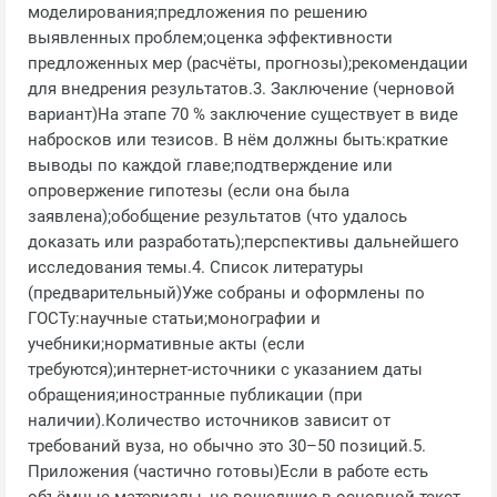
моделирования;предложения по решению
выявленных проблем;оценка эффективности
предложенных мер (расчёты, прогнозы);рекомендации
для внедрения результатов.3. Заключение (черновой
вариант)На этапе 70 % заключение существует в виде
набросков или тезисов. В нём должны быть:краткие
выводы по каждой главе;подтверждение или
опровержение гипотезы (если она была
заявлена);обобщение результатов (что удалось
доказать или разработать);перспективы дальнейшего
исследования темы.4. Список литературы
(предварительный)Уже собраны и оформлены по
ГОСТу:научные статьи;монографии и
учебники;нормативные акты (если
требуются);интернет‑источники с указанием даты
обращения;иностранные публикации (при
наличии).Количество источников зависит от
требований вуза, но обычно это 30–50 позиций.5.
Приложения (частично готовы)Если в работе есть