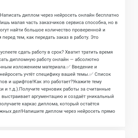
Лишь малая часть заказчиков сервиса способна, но в
могут найти большое количество проверенной и
еред тем, как передать заказ в работу. Это
спеете сдать работу в срок? Хватит тратить время
исать дипломную работу онлайн — абсолютно
огичным изложением материала.✅ Введение и
нейросеть учтёт специфику вашей темы.✅ Список
ов и шрифтов!Как это работает?Укажите тему
и и т.д.).Получите черновик работы за считанные
е, выстраивает аргументацию и создаёт уникальный
олучаете каркас диплома, который остаётся
важных дел!Напишите диплом через нейросеть прямо