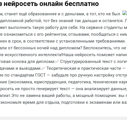
з нейросеть онлайн бесплатно
 станет ещё образованнее и с деньгами, а тот, кто не был
дипломной работой, тот без знаний так дальше и останется. 
жет выполнить такую работу для себя. На сервисе студенты 
ознакомиться с его рейтингом, отзывами, пообщаться с ним п
нен в срок, в соответствии с установленными требованиями.
али от бессонных ночей над дипломом? Беспокоитесь, что не у
ле искусственного интеллекта!Наша нейросеть поможет нап
готовая основа для диплома:✅ Структурированный текст с л
ачами и выводами.✅ Теоретическая и практическая части — 
по стандартам ГОСТ — забудьте про ручную настройку отступ
е (экономика, юриспруденция, педагогика, технические наук
осеть не просто генерирует текст — она анализирует данны
агиат.Это не замена вашей работы, а мощный помощник: вы п
 Сэкономьте время для отдыха, подготовки к экзаменам или 