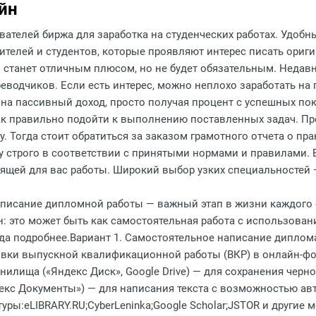
йн
вателей биржа для заработка на студенческих работах. Удоб
ителей и студентов, которые проявляют интерес писать ориги
станет отличным плюсом, но не будет обязательным. Недав
еводчиков. Если есть интерес, можно неплохо заработать на 
 на пассивный доход, просто получая процент с успешных по
, как правильно подойти к выполнению поставленных задач. Пр
. Тогда стоит обратиться за заказом грамотного отчета о п
ту строго в соответствии с принятыми нормами и правилами.
ходящей для вас работы. Широкий выбор узких специальносте
исание дипломной работы — важный этап в жизни каждого с
 это может быть как самостоятельная работа с использован
да подробнее.Вариант 1. Самостоятельное написание дипло
вки выпускной квалификационной работы (ВКР) в онлайн‑фор
нилища («Яндекс Диск», Google Drive) — для сохранения чер
декс Документы») — для написания текста с возможностью ав
уры:eLIBRARY.RU;CyberLeninka;Google Scholar;JSTOR и други