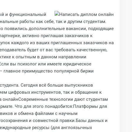
ный и функциональный
нальные работы как себе, так и другим студентам.
но появились дополнительные вакансии, подходящие
партнерке, активно приглашая заказчиков к
купок каждого из ваших приглашенных заказчиков на
еподаватель будет от вас требовать качественную,
рактике к опытным в данном направлении
 Если вы психолог или имеете юридическое
й — главное преимущество популярной биржи
тудента. Сегодня всё больше выпускников
ием цифровых инструментов, так и обращение к
ма онлайнСовременные технологии дают студентам
мате. Что для этого понадобится:Платформы для
новиков и обмена файлами с научным
тосохранения и совместной правки.Базы данных и
е международные ресурсы (для англоязычных