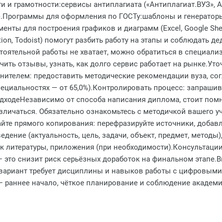
 и грамотности:сервисы антиплагиата («Антиплагиат.ВУЗ», An
l).Программы для оформления по ГОСТу:шаблоны и генератор
нты для построения графиков и диаграмм (Excel, Google She
on, Todoist) помогут разбить работу на этапы и соблюдать д
оятельной работы не хватает, можно обратиться в специали
ить отзывы, узнать, как долго сервис работает на рынке.Уто
нителем: предоставить методические рекомендации вуза, сог
пециальностях — от 65,0%).Контролировать процесс: запраши
дходеНезависимо от способа написания диплома, стоит пом
зличаться. Обязательно ознакомьтесь с методичкой вашего уч
айте прямого копирования: перефразируйте источники, добав
едение (актуальность, цель, задачи, объект, предмет, методы
ок литературы, приложения (при необходимости).Консультаци
 это снизит риск серьёзных доработок на финальном этапе.
 вариант требует дисциплины и навыков работы с цифровыми
— раннее начало, чёткое планирование и соблюдение академи