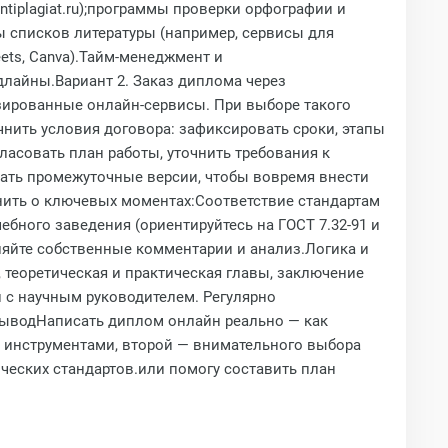
tiplagiat.ru);программы проверки орфографии и
ы списков литературы (например, сервисы для
ets, Canva).Тайм‑менеджмент и
едлайны.Вариант 2. Заказ диплома через
зированные онлайн‑сервисы. При выборе такого
чнить условия договора: зафиксировать сроки, этапы
ласовать план работы, уточнить требования к
вать промежуточные версии, чтобы вовремя внести
нить о ключевых моментах:Соответствие стандартам
ебного заведения (ориентируйтесь на ГОСТ 7.32‑91 и
ляйте собственные комментарии и анализ.Логика и
), теоретическая и практическая главы, заключение
и с научным руководителем. Регулярно
ВыводНаписать диплом онлайн реально — как
 инструментами, второй — внимательного выбора
ческих стандартов.или помогу составить план