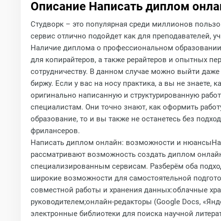
Описание Написать диплом онла
Студворк – это популярная среди миллионов пользо
сервис отлично подойдет как для преподавателей, уч
Наличие диплома о профессиональном образовании 
для копирайтеров, а также рерайтеров и опытных пер
сотрудничеству. В данном случае можно выйти даже
биржу. Если у вас на носу практика, а вы не знаете
оригинально написанную и структурированную работу
специалистам. Они точно знают, как оформить рабо
образование, то и вы также не останетесь без под
фрилансеров.
Написать диплом онлайн: возможности и нюансыНап
рассматривают возможность создать диплом онлайн:
специализированным сервисам. Разберём оба подхо
широкие возможности для самостоятельной подгото
совместной работы и хранения данных:облачные хра
руководителем;онлайн‑редакторы (Google Docs, «Ян
электронные библиотеки для поиска научной литерат