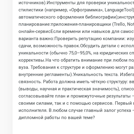
источников).Инструменты для проверки уникальности
стилистики (например, «Орфограммка», LanguageToo
автоматического оформления библиографии);инструме
планирование:приложения‑планировщики (Trello, Noti
онлайн‑сервисЕсли времени или навыков для самост
варианта важно:Проверить репутацию компании: изуч
сдачи, возможность правок.Обсудить детали с испол
уникальности (обычно 75,0–95,0%, на юридических с
коррективы.На что обратить внимание при любом по
вуза. Требования к структуре и оформлению могут ра
внутренние регламенты).Уникальность текста. Избег
связность. Работа должна иметь чёткую структуру: вв
(выводы, научная и практическая значимость), спис
согласовывайте план и промежуточные результаты —
своими силами, так и с помощью сервисов. Первый
исполнителя. В любом случае главный залог успеха 
дипломной работы по вашей теме?