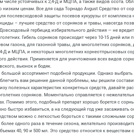
м числе устойчивых к 2,4-Д и МЦПА, а также видов осота. О
 низким ценам. Все для сада Торнадо Avgust Средство от со
ля послевсходовой защиты посевов кукурузы от комплекса 
ициды – лучшее средство от сорняков и травы, навсегда по
 Довсходовый гербицид избирательного действия — не вредит
олетних. Гибель сорняков происходит через 10-15 дней или 
севом газона, для газонной травы, для многолетних сорняков
,4-Д и МЦПА, и некоторых многолетних корнеотпрысковых сорн
го действия. Применяется для уничтожения всех видов сорня
вского, вьюнок и бодяк.
 большой ассортимент подобной продукции. Однако выбрать н
облегчить вам решение данной проблемы, мы решили составит
лизу полезных характеристик конкретных средств, давайте ра
голетних сорняков. Моментально справляется с нежелательн
нах. Помимо этого, подобный препарат хорошо борется с сор
но быстро избавиться, а на следующий год уже засаживать
едством можно с легкостью бороться с такими сложными сорн
 более одного раза в течение сезона, желательно производит
бъемах 40, 90 и 500 мл. Это средство относится к веществам 