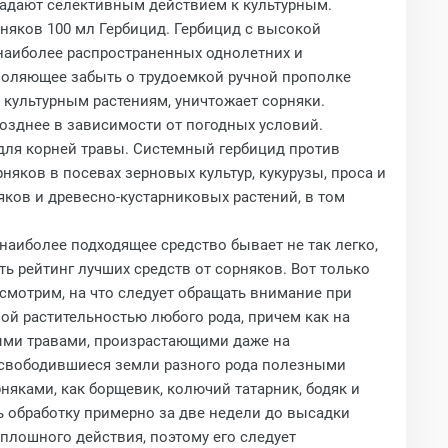
бладают селективным действием к культурным.
рняков 100 мл Гербицид. Гербицид с высокой
наиболее распространенных однолетних и
зволяющее забыть о трудоемкой ручной прополке
 культурным растениям, уничтожает сорняки.
позднее в зависимости от погодных условий.
, для корней травы. Системный гербицид против
яков в посевах зерновых культур, кукурузы, проса и
ков и древесно-кустарниковых растений, в том
аиболее подходящее средство бывает не так легко,
ь рейтинг лучших средств от сорняков. Вот только
ссмотрим, на что следует обращать внимание при
ой растительностью любого рода, причем как на
ными травами, произрастающими даже на
 освободившиеся земли разного рода полезными
яками, как борщевик, колючий татарник, бодяк и
ь обработку примерно за две недели до высадки
сплошного действия, поэтому его следует