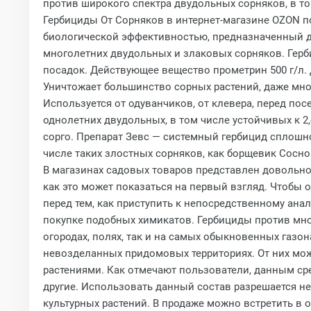
против широкого спектра двудольных сорняков, в то
Гербициды От Сорняков в интернет-магазине OZON по
биологической эффективностью, предназначенный д
многолетних двудольных и злаковых сорняков. Герб
посадок. Действующее вещество прометрин 500 г/л.
Уничтожает большинство сорных растений, даже мног
Используется от одуванчиков, от клевера, перед по
однолетних двудольных, в том числе устойчивых к 2
сорго. Препарат Зевс — системный гербицид сплошно
числе таких злостных сорняков, как борщевик Сосно
В магазинах садовых товаров представлен довольно
как это может показаться на первый взгляд. Чтобы 
перед тем, как приступить к непосредственному ана
покупке подобных химикатов. Гербициды против мно
огородах, полях, так и на самых обыкновенных газо
невозделанных придомовых территориях. От них мож
растениями. Как отмечают пользователи, данным ср
другие. Использовать данный состав разрешается не
культурных растений. В продаже можно встретить в о