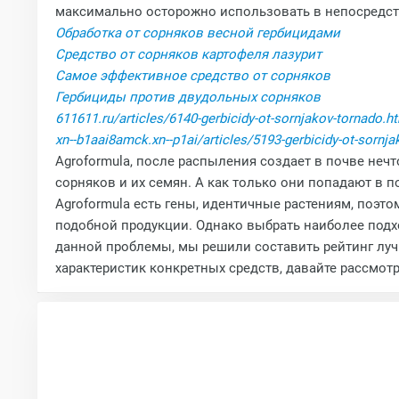
максимально осторожно использовать в непосредст
Обработка от сорняков весной гербицидами
Средство от сорняков картофеля лазурит
Самое эффективное средство от сорняков
Гербициды против двудольных сорняков
611611.ru/articles/6140-gerbicidy-ot-sornjakov-tornado.h
xn--b1aai8amck.xn--p1ai/articles/5193-gerbicidy-ot-sornj
Agroformula, после распыления создает в почве нечт
сорняков и их семян. А как только они попадают в по
Agroformula есть гены, идентичные растениям, поэт
подобной продукции. Однако выбрать наиболее подхо
данной проблемы, мы решили составить рейтинг лучш
характеристик конкретных средств, давайте рассмот