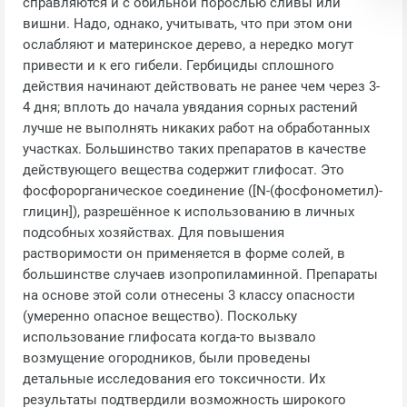
справляются и с обильной порослью сливы или
вишни. Надо, однако, учитывать, что при этом они
ослабляют и материнское дерево, а нередко могут
привести и к его гибели. Гербициды сплошного
действия начинают действовать не ранее чем через 3-
4 дня; вплоть до начала увядания сорных растений
лучше не выполнять никаких работ на обработанных
участках. Большинство таких препаратов в качестве
действующего вещества содержит глифосат. Это
фосфорорганическое соединение ([N-(фосфонометил)-
глицин]), разрешённое к использованию в личных
подсобных хозяйствах. Для повышения
растворимости он применяется в форме солей, в
большинстве случаев изопропиламинной. Препараты
на основе этой соли отнесены 3 классу опасности
(умеренно опасное вещество). Поскольку
использование глифосата когда-то вызвало
возмущение огородников, были проведены
детальные исследования его токсичности. Их
результаты подтвердили возможность широкого