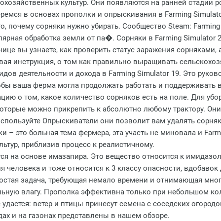
озяйственных культур. Они появляются на ранней стадии рос
ремся в основах прополки и опрыскивания в Farming Simulato
го, почему сорняки нужно убирать. Сообщество Steam: Farming
ярная обработка земли от па�. Сорняки в Farming Simulator 2
ице вы узнаете, как проверить статус заражения сорняками, 
вая инструкция, о том как правильно выращивать сельскохоз
ов деятельности и дохода в Farming Simulator 19. Это руков
чтобы ваша ферма могла продолжать работать и поддерживать 
мацию о том, какое количество сорняков есть на поле. Для у
которые можно прикрепить к абсолютно любому трактору. Они г
пользуйте Опрыскиватели они позволит вам удалять сорняки 
яки – это больная тема фермера, эта участь не миновала и Farmi
ьтур, приблизив процесс к реалистичному.
я на основе имазапира. Это вещество относится к имидазол
 человека и тоже относится к 3 классу опасности, вдобавок 
епростая задача, требующая немало времени и отнимающая мно
льную влагу. Прополка эффективна только при небольшом ко
удастся: ветер и птицы принесут семена с соседских огородо
ах и на газонах представлены в нашем обзоре.