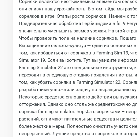
Сорняки являются неотъемлемым элементом сельскох
они снизят нашу урожайность. В этом гайде мы разбе
сорняков в игре. Этапы роста сорняков. Начнем с то
Предварительная обработка Гербицидами в fs19 Регул
значительно уменьшить размер урожая. На этой стран
Чтобы проверить поле на наличие сорняков. Пошаго
Выращивание сельхоз-культур — один из основных вид
том, как избавиться от сорняков в Farming Sim 19, 
Simulator 19. Если вы хотите. Тут вы увидите инфор
Farming Simulator 22 это специальные инструменты, 
переходит в следующую стадию появления листвы, ис
том, как убрать сорняки в Farming Simulator 22. Сорн
разработчики усложнили задачу по выращиванию кул
Некоторые средства сплошного действия выпускаютс
отторжения. Однако оно столь же среднетоксично для
сорняка farming simulator. Борьба с сорняками – н
растений, отнимают питательные вещества и целите
более жёсткие меры. Полностью очистить участок не 
непрерывный. Лучшие средства от сорняков в огород