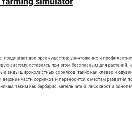
farming simulator
е, предлагает два преимущества: уничтожение и профилактик
евую систему, оставаясь при этом безопасным для растений,
ные виды широколистных сорняков, таких как клевер и одуван
и верхние части сорняков и переносится к местам развития п
рнякам, таким как барбарис, метельчатый, лисохвост и однол