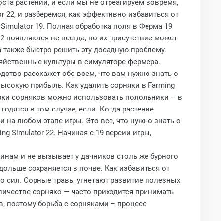
та растений, и если мы не отреагируем вовремя,
r 22, и разберемся, как эффективно избавиться от
 Simulator 19. Полная обработка поля в Ферма 19
2 появляются не всегда, но их присутствие может
а также быстро решить эту досадную проблему.
яйственные культуры в симуляторе фермера.
одство расскажет обо всем, что вам нужно знать о
высокую прибыль. Как удалить сорняки в Farming
борки сорняков можно использовать полольники – в
одятся в том случае, если. Когда растение
на любом этапе игры. Это все, что нужно знать о
ng Simulator 22. Начиная с 19 версии игры,
инам и не вызывает у дачников столь же бурного
дольше сохраняется в почве. Как избавиться от
го сил. Сорные травы угнетают развитие полезных
личестве сорняко — часто приходится принимать
в, поэтому борьба с сорняками – процесс