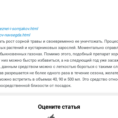
eznei-i-sornjakov.html
kov-navsegda.html
ь рост сорной травы и своевременно ее уничтожать. Процесс 
ных растений и кустарниковых зарослей. Моментально справ
ых обыкновенных газонах. Помимо этого, подобный препарат 
 них можно быстро избавиться, а на следующий год уже зас
, данным средством можно с легкостью бороться с такими с
ав разрешается не более одного раза в течение сезона, жела
ожно встретить в объемах 40, 90 и 500 мл. Это средство отн
осредственной близости от посадок.
Оцените статья