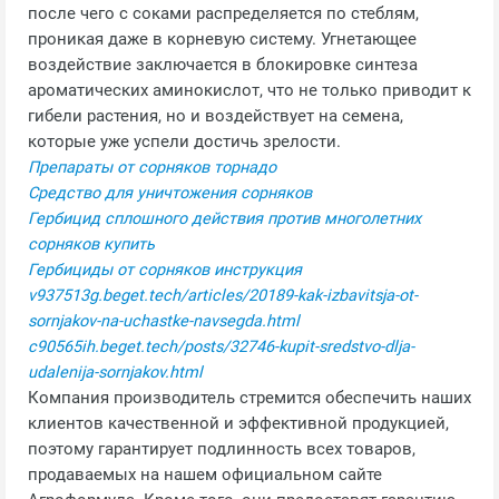
после чего с соками распределяется по стеблям,
проникая даже в корневую систему. Угнетающее
воздействие заключается в блокировке синтеза
ароматических аминокислот, что не только приводит к
гибели растения, но и воздействует на семена,
которые уже успели достичь зрелости.
Препараты от сорняков торнадо
Средство для уничтожения сорняков
Гербицид сплошного действия против многолетних
сорняков купить
Гербициды от сорняков инструкция
v937513g.beget.tech/articles/20189-kak-izbavitsja-ot-
sornjakov-na-uchastke-navsegda.html
c90565ih.beget.tech/posts/32746-kupit-sredstvo-dlja-
udalenija-sornjakov.html
Компания производитель стремится обеспечить наших
клиентов качественной и эффективной продукцией,
поэтому гарантирует подлинность всех товаров,
продаваемых на нашем официальном сайте