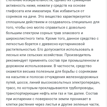
степенью избирательности, однако их суммарная
активность ниже, нежели у средств на основе
глифосата или имазапира. Как избавиться от
сорняков на даче. Это вещество характеризуется
сплошным действием и создавалось специально для
того, чтобы оно могло справиться с довольно
большим спектром сорных трав злакового и
широколистного типа. Кроме того, данное средство с
легкостью борется с древесно-кустарниковой
растительностью. Его допускается использовать в
лесных или сельских хозяйствах. Производитель
рекомендует применять состав при промышленном и
дорожном использовании. В частности, средство
окажется весьма полезным для борьбы с сорняками
на насыпях и полосах отчуждения железнодорожных
путей, шоссе, линий высоковольтных электропередач,
трасс, по которым прокладываются трубопроводы,
транспортирующие нефть или газ и так далее. Состав
при испарении с поверхности земли проникает в
клетки растения через листья и другие зеленые части,