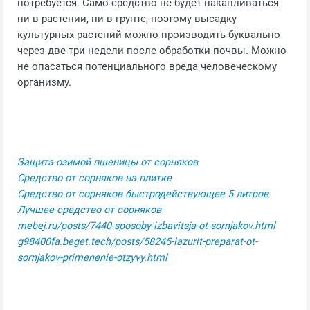
потребуется. Само средство не будет накапливаться
ни в растении, ни в грунте, поэтому высадку
культурных растений можно производить буквально
через две-три недели после обработки почвы. Можно
не опасаться потенциального вреда человеческому
организму.
Защита озимой пшеницы от сорняков
Средство от сорняков на плитке
Средство от сорняков быстродействующее 5 литров
Лучшее средство от сорняков
mebej.ru/posts/7440-sposoby-izbavitsja-ot-sornjakov.html
g98400fa.beget.tech/posts/58245-lazurit-preparat-ot-
sornjakov-primenenie-otzyvy.html