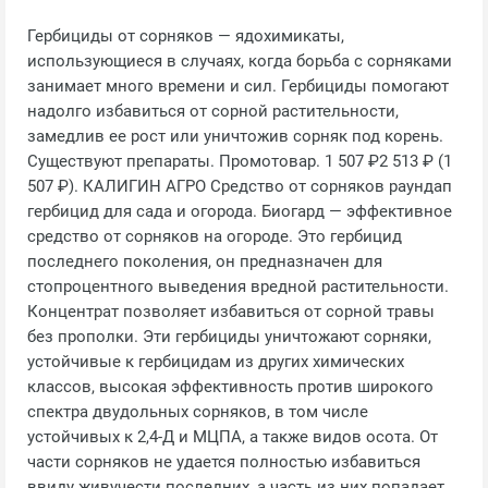
Гербициды от сорняков — ядохимикаты,
использующиеся в случаях, когда борьба с сорняками
занимает много времени и сил. Гербициды помогают
надолго избавиться от сорной растительности,
замедлив ее рост или уничтожив сорняк под корень.
Существуют препараты. Промотовар. 1 507 ₽2 513 ₽ (1
507 ₽). КАЛИГИН АГРО Средство от сорняков раундап
гербицид для сада и огорода. Биогард — эффективное
средство от сорняков на огороде. Это гербицид
последнего поколения, он предназначен для
стопроцентного выведения вредной растительности.
Концентрат позволяет избавиться от сорной травы
без прополки. Эти гербициды уничтожают сорняки,
устойчивые к гербицидам из других химических
классов, высокая эффективность против широкого
спектра двудольных сорняков, в том числе
устойчивых к 2,4-Д и МЦПА, а также видов осота. От
части сорняков не удается полностью избавиться
ввиду живучести последних, а часть из них попадает