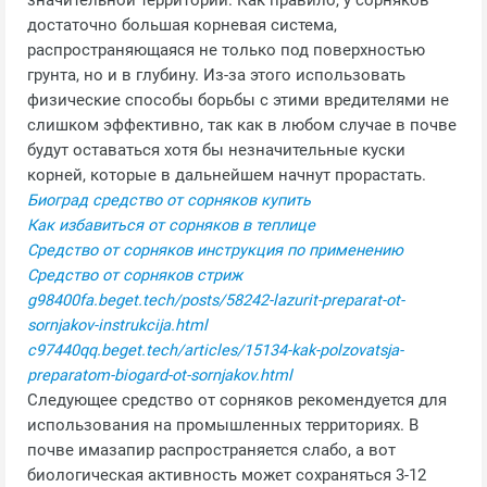
значительной территории. Как правило, у сорняков
достаточно большая корневая система,
распространяющаяся не только под поверхностью
грунта, но и в глубину. Из-за этого использовать
физические способы борьбы с этими вредителями не
слишком эффективно, так как в любом случае в почве
будут оставаться хотя бы незначительные куски
корней, которые в дальнейшем начнут прорастать.
Биоград средство от сорняков купить
Как избавиться от сорняков в теплице
Средство от сорняков инструкция по применению
Средство от сорняков стриж
g98400fa.beget.tech/posts/58242-lazurit-preparat-ot-
sornjakov-instrukcija.html
c97440qq.beget.tech/articles/15134-kak-polzovatsja-
preparatom-biogard-ot-sornjakov.html
Следующее средство от сорняков рекомендуется для
использования на промышленных территориях. В
почве имазапир распространяется слабо, а вот
биологическая активность может сохраняться 3-12