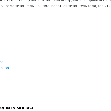
какой титан гель лучший, титан гель инструкция по применени
ю крема титан гель, как пользоваться титан гель голд, гель т
ва
осква
купить москва