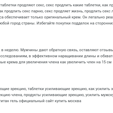
 таблетки продляют секс, секс продлить какие таблетки, как п
ак продлить секс парню, секс продляет жизнь, продлить секс 
са обеспечивает только оригинальный крем. Он легально реа
юбой город страны. Избегайте покупки подделок на сторонни
 в неделю. Мужчины дают обратную связь, оставляют отзывы
сследованиям, в эффективном наращивании длины и обхвата 
ые крема для увеличения члена как увеличить член на 15 см
щие эрекцию, таблетки усиливающие эрекцию, как усилить э
рекцию члена, продукты усиливающие эрекцию, усилить мужску
титан гель официальный сайт купить москва