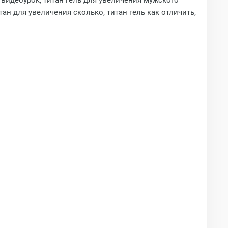
ю видеоурок, титан гель для увеличения мужского
итан для увеличения сколько, титан гель как отличить,