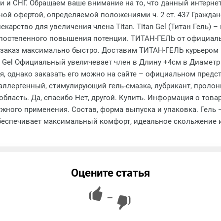
сии и СНГ. Обращаем ваше внимание на то, что данный интер
ичной офертой, определяемой положениями ч. 2 ст. 437 Гражд
екарство для увеличения члена Titan. Titan Gel (Титан Гель)
 постепенного повышения потенции. ТИТАН-ГЕЛЬ от официал
 заказ максимально быстро. Доставим ТИТАН-ГЕЛЬ курьером п
 Gel Официальный увеличевает член в Длину +4см в Диаметр +
ся, однако заказать его можно на сайте – официальном предст
Гипоаллергенный, стимулирующий гель-смазка, лубрикант, пролон
бласть. Да, спасибо Нет, другой. Купить. Информация о товар
ужного применения. Состав, форма выпуска и упаковка. Гель —
обеспечивает максимальный комфорт, идеальное скольжение 
Оцените статья
—