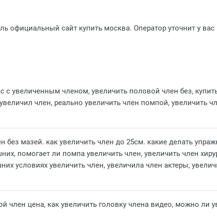
ль официальный сайт купить москва. Оператор уточнит у вас 
кс с увеличенным членом, увеличить половой член без, купить
увеличил член, реально увеличить член помпой, увеличить чл
член без мазей. как увеличить член до 25см. какие делать упр
них, помогает ли помпа увеличить член, увеличить член хиру
их условиях увеличить член, увеличила член актеры, увелич
ой член цена, как увеличить головку члена видео, можно ли у