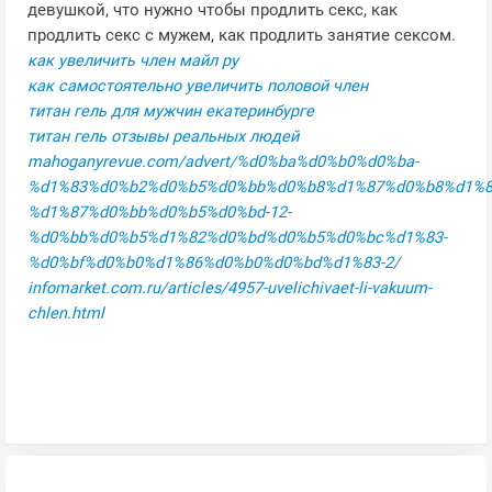
девушкой, что нужно чтобы продлить секс, как
продлить секс с мужем, как продлить занятие сексом.
как увеличить член майл ру
как самостоятельно увеличить половой член
титан гель для мужчин екатеринбурге
титан гель отзывы реальных людей
mahoganyrevue.com/advert/%d0%ba%d0%b0%d0%ba-
%d1%83%d0%b2%d0%b5%d0%bb%d0%b8%d1%87%d0%b8%d1%8
%d1%87%d0%bb%d0%b5%d0%bd-12-
%d0%bb%d0%b5%d1%82%d0%bd%d0%b5%d0%bc%d1%83-
%d0%bf%d0%b0%d1%86%d0%b0%d0%bd%d1%83-2/
infomarket.com.ru/articles/4957-uvelichivaet-li-vakuum-
chlen.html