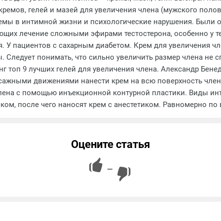
х кремов, гелей и мазей для увеличения члена (мужского по
блемы в интимной жизни и психологические нарушения. Были
ющих лечение сложными эфирами тестостерона, особенно у тех
 У пациентов с сахарным диабетом. Крем для увеличения чле
. Следует понимать, что сильно увеличить размер члена не 
г топ 9 лучших гелей для увеличения члена. Александр Бене
сажными движениями нанести крем на всю поверхность члена. 
лена с помощью инъекционной контурной пластики. Виды инт
ом, после чего наносят крем с анестетиком. Равномерно по
Оцените статья
—