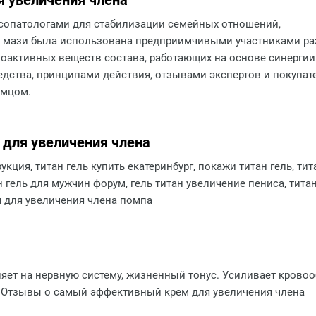
 увеличения члена
сопатологами для стабилизации семейных отношений,
 мази была использована предприимчивыми участниками разр
оактивных веществ состава, работающих на основе синергии
дства, принципами действия, отзывами экспертов и покупате
амцом.
для увеличения члена
трукция, титан гель купить екатеринбург, покажи титан гель, т
ан гель для мужчин форум, гель титан увеличение пениса, тита
м для увеличения члена помпа
т на нервную систему, жизненный тонус. Усиливает кровооб
. Отзывы о самый эффективный крем для увеличения члена