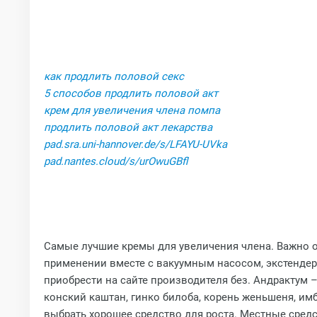
как продлить половой секс
5 способов продлить половой акт
крем для увеличения члена помпа
продлить половой акт лекарства
pad.sra.uni-hannover.de/s/LFAYU-UVka
pad.nantes.cloud/s/urOwuGBfl
Самые лучшие кремы для увеличения члена. Важно о
применении вместе с вакуумным насосом, экстендер
приобрести на сайте производителя без. Андрактум 
конский каштан, гинко билоба, корень женьшеня, им
выбрать хорошее средство для роста. Местные средс