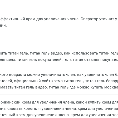
ффективный крем для увеличения члена. Оператор уточнит у в
нии.
ить титан гель, титан гель видео, как использовать титан гел
ель цена, титан гель покупателей, гель титан отзывы покупател
акого возраста можно увеличивать член. как увеличить член 6
телей, официальный сайт крема титан гель, титан гель белару
к мазать титан гель видео, титан гель где можно купить москв
риканский крем для увеличения члена, какой купить крем для
на, сделать крем для увеличения члена, крем для увеличения
аптечный крем для увеличения члена, крем для увеличения чл