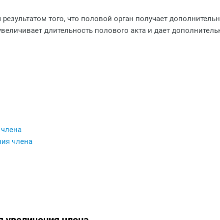
я результатом того, что половой орган получает дополнител
увеличивает длительность полового акта и дает дополнител
 члена
ния члена