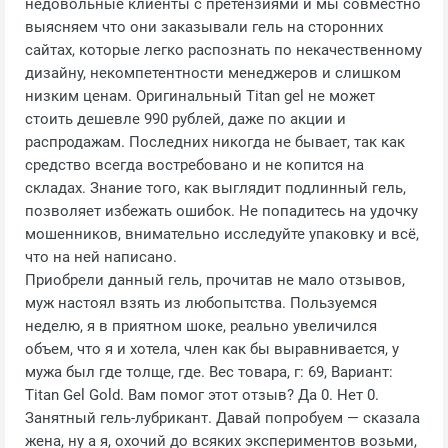
недовольные клиенты с претензиями и мы совместно
выясняем что они заказывали гель на сторонних
сайтах, которые легко распознать по некачественному
дизайну, некомпетентности менеджеров и слишком
низким ценам. Оригинальный Titan gel не может
стоить дешевле 990 рублей, даже по акции и
распродажам. Последних никогда не бывает, так как
средство всегда востребовано и не копится на
складах. Знание того, как выглядит подлинный гель,
позволяет избежать ошибок. Не попадитесь на удочку
мошенников, внимательно исследуйте упаковку и всё,
что на ней написано.
Приобрели данный гель, прочитав не мало отзывов,
муж настоял взять из любопытства. Пользуемся
неделю, я в приятном шоке, реально увеличился
объем, что я и хотела, член как бы выравнивается, у
мужа был где толще, где. Вес товара, г: 69, Вариант:
Titan Gel Gold. Вам помог этот отзыв? Да 0. Нет 0.
Занятный гель-лубрикант. Давай попробуем — сказала
жена, ну а я, охочий до всяких экспериментов возьми,