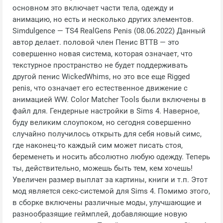
основном это включает части тела, одежду и
анимацию, но есть и несколько других элементов.
Simdulgence — TS4 RealGens Penis (08.06.2022) Данный
автор делает. половой член Пенис BTTB — это
совершенно новая система, которая означает, что
текстурное пространство не будет поддерживать
другой пенис WickedWhims, но это все еще Rigged
penis, что означает его естественное движение с
анимацией WW. Color Matcher Tools были включены в
файл для. Гендерные настройки в Sims 4⁠⁠. Наверное,
буду великим слоупоком, но сегодня совершенно
случайно получилось открыть для себя новый симс,
где наконец-то каждый сим может писать стоя,
беременеть и носить абсолютно любую одежду. Теперь
ты, действительно, можешь быть тем, кем хочешь!
Увеличен размер выплат за картины, книги и т.п. Этот
мод является секс-системой для Sims 4. Помимо этого,
в сборке включены различные моды, улучшающие и
разнообразящие геймплей, добавляющие новую