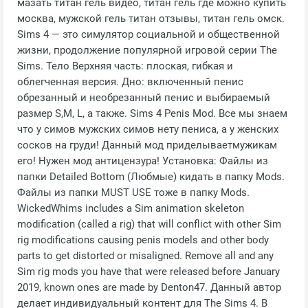
мазать титан гель видео, титан гель где можно купить
москва, мужской гель титан отзывы, титан гель омск.
Sims 4 — это симулятор социальной и общественной
жизни, продолжение популярной игровой серии The
Sims. Тело Верхняя часть: плоская, гибкая и
облегченная версия. Дно: включенный пенис
обрезанный и необрезанный пенис и выбираемый
размер S,M, L, а также. Sims 4 Penis Mod. Все мы знаем
что у симов мужских симов нету пениса, а у женских
сосков на груди! Данный мод приделываетмужикам
его! Нужен мод антицензура! Установка: Файлы из
папки Detailed Bottom (Любмые) кидать в папку Mods.
Файлы из папки MUST USE тоже в папку Mods.
WickedWhims includes a Sim animation skeleton
modification (called a rig) that will conflict with other Sim
rig modifications causing penis models and other body
parts to get distorted or misaligned. Remove all and any
Sim rig mods you have that were released before January
2019, known ones are made by Denton47. Данный автор
делает индивидуальный контент для The Sims 4. В