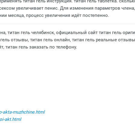
рименять титан гель инструкция. титан гель таблетка. сколь
сексом увеличивает пенис. Для изменения параметров члена, 
ии месяца, процесс увеличения идёт постепенно.
ена, титан гель челябинск, официальный сайт титан гель ориг
 гель отзывы, титан гель онлайн, титан гель реальные отзывы
, титан гель заказать по телефону.
go-akta-muzhchine.html
oi-akt.html