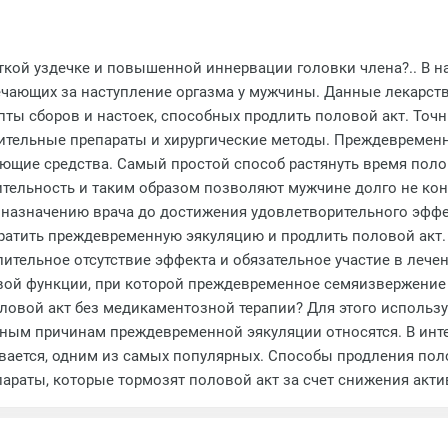
откой уздечке и повышенной иннервации головки члена?.. В 
ечающих за наступление оргазма у мужчины. Данные лекарст
ты сборов и настоек, способных продлить половой акт. Точн
ительные препараты и хирургические методы. Преждевременн
ующие средства. Самый простой способ растянуть время пол
ительность и таким образом позволяют мужчине долго не кон
 назначению врача до достижения удовлетворительного эффе
атить преждевременную эякуляцию и продлить половой акт. 
длительное отсутствие эффекта и обязательное участие в леч
ой функции, при которой преждевременное семяизвержение не
ловой акт без медикаментозной терапии? Для этого использу
енным причинам преждевременной эякуляции относятся. В инт
ывается, одним из самых популярных. Способы продления пол
раты, которые тормозят половой акт за счет снижения акти