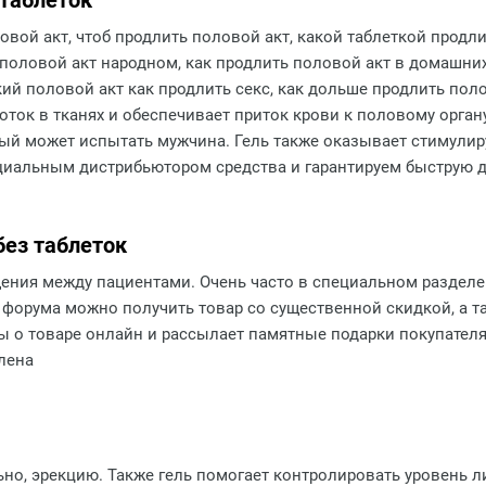
 таблеток
овой акт, чтоб продлить половой акт, какой таблеткой продл
ь половой акт народном, как продлить половой акт в домашни
кий половой акт как продлить секс, как дольше продлить пол
оток в тканях и обеспечивает приток крови к половому орган
ый может испытать мужчина. Гель также оказывает стимулир
иальным дистрибьютором средства и гарантируем быструю до
без таблеток
щения между пациентами. Очень часто в специальном раздел
форума можно получить товар со существенной скидкой, а та
ы о товаре онлайн и рассылает памятные подарки покупателя
лена
ьно, эрекцию. Также гель помогает контролировать уровень ли