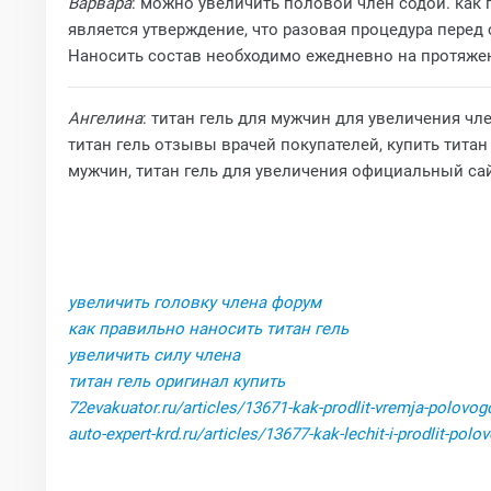
Варвара
: можно увеличить половой член содой. как п
является утверждение, что разовая процедура перед 
Наносить состав необходимо ежедневно на протяжен
Ангелина
: титан гель для мужчин для увеличения чл
титан гель отзывы врачей покупателей, купить титан
мужчин, титан гель для увеличения официальный сайт
увеличить головку члена форум
как правильно наносить титан гель
увеличить силу члена
титан гель оригинал купить
72evakuator.ru/articles/13671-kak-prodlit-vremja-polovo
auto-expert-krd.ru/articles/13677-kak-lechit-i-prodlit-polov