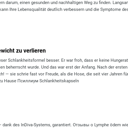
dern darum, einen gesunden und nachhaltigen Weg zu finden. Langs
ann Ihre Lebensqualität deutlich verbessern und die Symptome des 
icht zu verlieren
eser Schlankheitsformel besser. Er war froh, dass er keine Hunger
n beherrscht wurde. Und das war erst der Anfang. Nach der ersten 
ch! — sie schrie fast vor Freude, als die Hose, die seit vier Jahren f
ng zu Hause Псиллиум Schlankheitskapseln
 — dank des InDiva‑Systems, garantiert. Отзывы о Lymphe ödem wie 