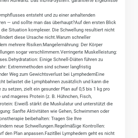
remen Aufwand. Das InDiva‑System: garantierte Ergebnisse
ymphflusses entsteht und zu einer anhaltenden
eren — und sollte man das überhaupt?Auf den ersten Blick
e Situation komplexer. Die Schwellung resultiert nicht
lindert diese Ursache nicht.Warum schneller
hedem mehrere Risiken:Mangelernährung: Der Körper
ellungen sogar verschlimmern.Verringerte Muskelleistung:
es.Dehydratation: Einige Schnell-Diäten führen zu
ahr: Extremmethoden sind schwer langfristig
under Weg zum Gewichtsverlust bei LymphedemEine
ht belastet die Lymphbahnen zusätzlich und kann die
u setzen, zielt ein gesunder Plan auf 0,5 bis 1 kg pro
und mageres Protein (z. B. Hühnchen, Fisch,
otein: Eiweiß stärkt die Muskulatur und unterstützt die
egung: Sanfte Aktivitäten wie Gehen, Schwimmen oder
stherapie beibehalten: Tragen Sie Ihre
hindern neue Schwellungen.Regelmäßige Kontrollen:
darf den Plan anpassen.FazitBei Lymphedem geht es nicht