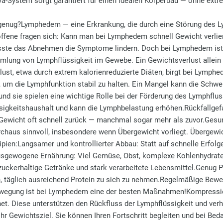
va‑System sorgt garantiert für einen idealen Körperbau — ohne ext
genug?Lymphedem — eine Erkrankung, die durch eine Störung des L
roffene fragen sich: Kann man bei Lymphedem schnell Gewicht verli
sste das Abnehmen die Symptome lindern. Doch bei Lymphedem ist di
lung von Lymphflüssigkeit im Gewebe. Ein Gewichtsverlust allein 
lust, etwa durch extrem kalorienreduzierte Diäten, birgt bei Lymp
, um die Lymphfunktion stabil zu halten. Ein Mangel kann die Schw
 sie spielen eine wichtige Rolle bei der Förderung des Lymphfluss
sigkeitshaushalt und kann die Lymphbelastung erhöhen.Rückfallgef
Gewicht oft schnell zurück — manchmal sogar mehr als zuvor.Ges
haus sinnvoll, insbesondere wenn Übergewicht vorliegt. Übergewic
en:Langsamer und kontrollierter Abbau: Statt auf schnelle Erfolge z
usgewogene Ernährung: Viel Gemüse, Obst, komplexe Kohlenhydrate 
uckerhaltige Getränke und stark verarbeitete Lebensmittel.Genug Pr
n, täglich ausreichend Protein zu sich zu nehmen.Regelmäßige Bew
ewegung ist bei Lymphedem eine der besten Maßnahmen!Kompression
t. Diese unterstützen den Rückfluss der Lymphflüssigkeit und ver
hr Gewichtsziel. Sie können Ihren Fortschritt begleiten und bei Be