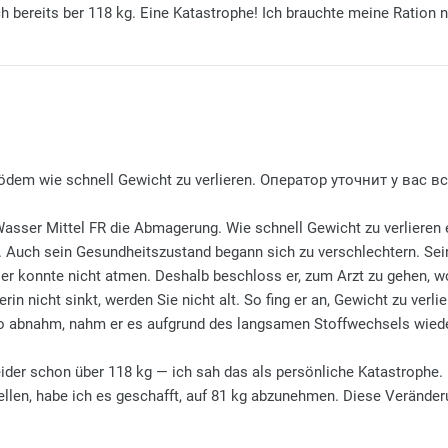
ch bereits ber 118 kg. Eine Katastrophe! Ich brauchte meine Ration 
em wie schnell Gewicht zu verlieren. Оператор уточнит у вас 
er Mittel FR die Abmagerung. Wie schnell Gewicht zu verlieren e
. Auch sein Gesundheitszustand begann sich zu verschlechtern. Se
er konnte nicht atmen. Deshalb beschloss er, zum Arzt zu gehen, w
in nicht sinkt, werden Sie nicht alt. So fing er an, Gewicht zu verl
ilo abnahm, nahm er es aufgrund des langsamen Stoffwechsels wiede
ider schon über 118 kg — ich sah das als persönliche Katastrophe. 
llen, habe ich es geschafft, auf 81 kg abzunehmen. Diese Veränderu