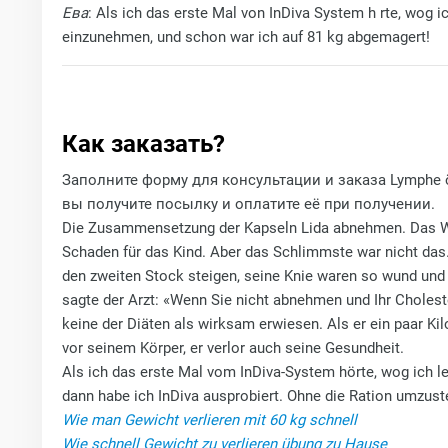
Ева
: Als ich das erste Mal von InDiva System h rte, wog i
einzunehmen, und schon war ich auf 81 kg abgemagert!
Как заказать?
Заполните форму для консультации и заказа Lymphe öd
вы получите посылку и оплатите её при получении.
Die Zusammensetzung der Kapseln Lida abnehmen. Das Wass
Schaden für das Kind. Aber das Schlimmste war nicht das
den zweiten Stock steigen, seine Knie waren so wund und 
sagte der Arzt: «Wenn Sie nicht abnehmen und Ihr Cholester
keine der Diäten als wirksam erwiesen. Als er ein paar K
vor seinem Körper, er verlor auch seine Gesundheit.
Als ich das erste Mal vom InDiva‑System hörte, wog ich le
dann habe ich InDiva ausprobiert. Ohne die Ration umzuste
Wie man Gewicht verlieren mit 60 kg schnell
Wie schnell Gewicht zu verlieren übung zu Hause