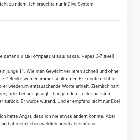
nicht zu ndern: Ich brauchte nur InDiva System
все детали и мы отправим ваш заказ. Через 3-7 дней
in junge 11. Wie man Gewicht verlieren schnell und ohne
ine Gelenke werden immer schlimmer. Er konnte nicht in
o er wiederum enttäuschende Worte erhielt. Ziemlich hart
ieren, oder besser gesagt… hungernden. Leider hat sich
r zurück. Er wurde wütend. Und er empfand nicht nur Ekel
Ich hatte Angst, dass ich nie etwas ändern könnte. Aber
ng hat mein Leben wirklich positiv beeinflusst.