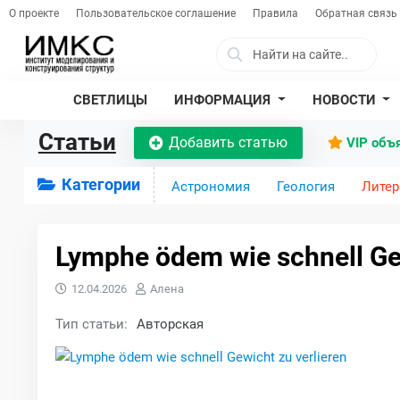
О проекте
Пользовательское соглашение
Правила
Обратная связь
СВЕТЛИЦЫ
ИНФОРМАЦИЯ
НОВОСТИ
Статьи
Добавить статью
VIP объ
Категории
Астрономия
Геология
Литер
Lymphe ödem wie schnell Gew
12.04.2026
Алена
Тип статьи:
Авторская