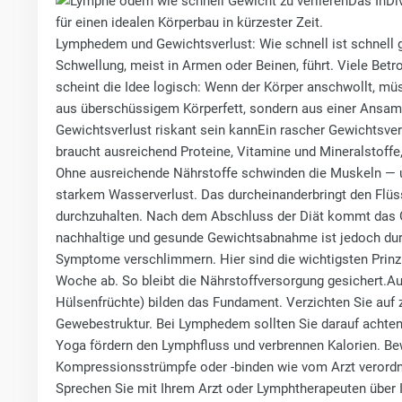
Das InDi
für einen idealen Körperbau in kürzester Zeit.
Lymphedem und Gewichtsverlust: Wie schnell ist schnell 
Schwellung, meist in Armen oder Beinen, führt. Viele Bet
scheint die Idee logisch: Wenn der Körper anschwollt, mü
aus überschüssigem Körperfett, sondern aus einer Ansamm
Gewichtsverlust riskant sein kannEin rascher Gewichtsver
braucht ausreichend Proteine, Vitamine und Mineralstoffe
Ohne ausreichende Nährstoffe schwinden die Muskeln — und
starkem Wasserverlust. Das durcheinanderbringt den Flüs
durchzuhalten. Nach dem Abschluss der Diät kommt das 
nachhaltige und gesunde Gewichtsabnahme ist jedoch durc
Symptome verschlimmern. Hier sind die wichtigsten Prinzipi
Woche ab. So bleibt die Nährstoffversorgung gesichert.A
Hülsenfrüchte) bilden das Fundament. Verzichten Sie auf z
Gewebestruktur. Bei Lymphedem sollten Sie darauf achte
Yoga fördern den Lymphfluss und verbrennen Kalorien. B
Kompressionsstrümpfe oder -binden wie vom Arzt verordne
Sprechen Sie mit Ihrem Arzt oder Lymphtherapeuten über I