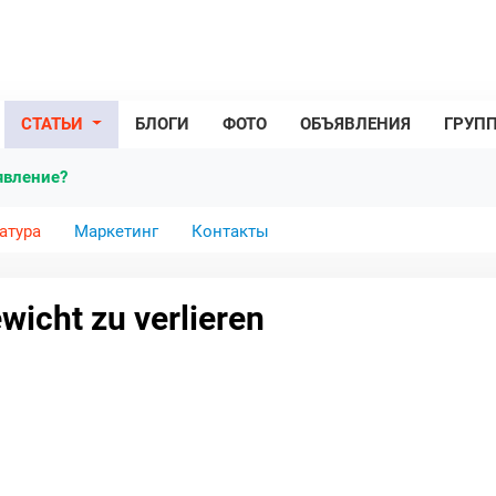
СТАТЬИ
БЛОГИ
ФОТО
ОБЪЯВЛЕНИЯ
ГРУП
явление?
атура
Маркетинг
Контакты
icht zu verlieren