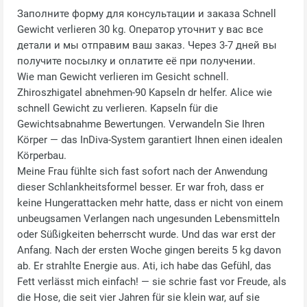
Заполните форму для консультации и заказа Schnell
Gewicht verlieren 30 kg. Оператор уточнит у вас все
детали и мы отправим ваш заказ. Через 3-7 дней вы
получите посылку и оплатите её при получении.
Wie man Gewicht verlieren im Gesicht schnell.
Zhiroszhigatel abnehmen-90 Kapseln dr helfer. Alice wie
schnell Gewicht zu verlieren. Kapseln für die
Gewichtsabnahme Bewertungen. Verwandeln Sie Ihren
Körper — das InDiva‑System garantiert Ihnen einen idealen
Körperbau.
Meine Frau fühlte sich fast sofort nach der Anwendung
dieser Schlankheitsformel besser. Er war froh, dass er
keine Hungerattacken mehr hatte, dass er nicht von einem
unbeugsamen Verlangen nach ungesunden Lebensmitteln
oder Süßigkeiten beherrscht wurde. Und das war erst der
Anfang. Nach der ersten Woche gingen bereits 5 kg davon
ab. Er strahlte Energie aus. Ati, ich habe das Gefühl, das
Fett verlässt mich einfach! — sie schrie fast vor Freude, als
die Hose, die seit vier Jahren für sie klein war, auf sie