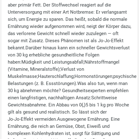
aber primär Fett. Der Stoffwechsel reagiert auf die
Unterversorgung mit einer Art Notbremse: Er verlangsamt
sich, um Energie zu sparen. Das heißt, sobald die normale
Ernährung wieder aufgenommen wird, neigt der Körper dazu,
das verlorene Gewicht schnell wieder zuzulegen — oft
sogar mit Zusatz. Dieses Phänomen ist als Jo‑Jo‑Effekt
bekannt.Darüber hinaus kann ein schneller Gewichtsverlust
von 30 kg erhebliche gesundheitliche Folgen
haben:Müdigkeit und Leistungsabfall;Nährstoffmangel
(Vitamine, Mineralstoffe);Verlust von
Muskelmasse;Hauterschlaffung;Hormonstörungen;psychische
Belastungen (z. B. Essstörungen).Was also tun, wenn man
30 kg abnehmen möchte? Gesundheitsexperten empfehlen
einen langfristigen, nachhaltigen Ansatz:Schrittweise
Gewichtsabnahme. Ein Abbau von 0{,}5 bis 1 kg pro Woche
gilt als gesund und realistisch. So lässt sich der
Jo‑Jo‑Effekt vermeiden.Ausgewogene Ernährung. Eine
Ernährung, die reich an Gemüse, Obst, Eiweiß und
komplexen Kohlenhydraten ist, sorgt für Sättigung und