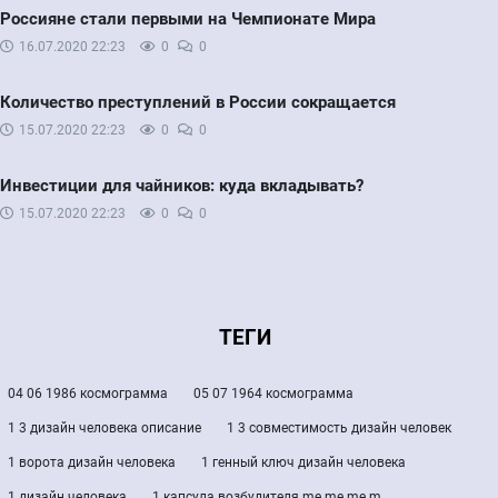
Россияне стали первыми на Чемпионате Мира
16.07.2020
22:23
0
0
Количество преступлений в России сокращается
15.07.2020
22:23
0
0
Инвестиции для чайников: куда вкладывать?
15.07.2020
22:23
0
0
ТЕГИ
04 06 1986 космограмма
05 07 1964 космограмма
1 3 дизайн человека описание
1 3 совместимость дизайн человек
1 ворота дизайн человека
1 генный ключ дизайн человека
1 дизайн человека
1 капсула возбудителя me me me m