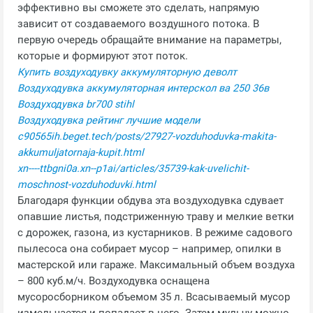
эффективно вы сможете это сделать, напрямую
зависит от создаваемого воздушного потока. В
первую очередь обращайте внимание на параметры,
которые и формируют этот поток.
Купить воздуходувку аккумуляторную деволт
Воздуходувка аккумуляторная интерскол ва 250 36в
Воздуходувка br700 stihl
Воздуходувка рейтинг лучшие модели
c90565ih.beget.tech/posts/27927-vozduhoduvka-makita-
akkumuljatornaja-kupit.html
xn----ttbgni0a.xn--p1ai/articles/35739-kak-uvelichit-
moschnost-vozduhoduvki.html
Благодаря функции обдува эта воздуходувка сдувает
опавшие листья, подстриженную траву и мелкие ветки
с дорожек, газона, из кустарников. В режиме садового
пылесоса она собирает мусор – например, опилки в
мастерской или гараже. Максимальный объем воздуха
– 800 куб.м/ч. Воздуходувка оснащена
мусоросборником объемом 35 л. Всасываемый мусор