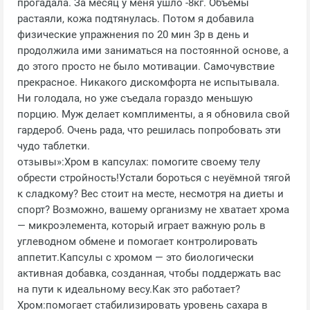
прогадала. За месяц у меня ушло -8кг. Объёмы
растаяли, кожа подтянулась. Потом я добавила
физические упражнения по 20 мин 3р в день и
продолжила ими заниматься на постоянной основе, а
до этого просто не было мотивации. Самочувствие
прекрасное. Никакого дискомфорта не испытывала.
Ни голодала, но уже съедала гораздо меньшую
порцию. Муж делает комплименты, а я обновила свой
гардероб. Очень рада, что решилась попробовать эти
чудо таблетки.
отзывы»:Хром в капсулах: помогите своему телу
обрести стройность!Устали бороться с неуёмной тягой
к сладкому? Вес стоит на месте, несмотря на диеты и
спорт? Возможно, вашему организму не хватает хрома
— микроэлемента, который играет важную роль в
углеводном обмене и помогает контролировать
аппетит.Капсулы с хромом — это биологически
активная добавка, созданная, чтобы поддержать вас
на пути к идеальному весу.Как это работает?
Хром:помогает стабилизировать уровень сахара в