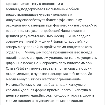
крови;снижает тягу к сладостям и
мучному;поддерживает нормальный обмен
веществ;повышает чувствительность к
инсулину;способствует более эффективному
расходованию калорий при физических нагрузках.Что
говорят те, кто уже попробовал?Наши клиенты
делятся результатами:«Пью месяц — и на сладкое
совсем не тянет! Я — дикий фанат сладостей, но
теперь могу спокойно пройти мимо кондитерского
отдела». — Миляуша«После праздников вес всегда
ползёт вверх, а с хромом удалось не только удержать
цифры на весах, но и сбросить пару килограммов!» —
Ольга«Эффект почувствовала почти сразу: порции
стали меньше, а чувство насыщения — быстрее. За
месяц минус 3 кг без жёстких ограничений!» —
НатальяПочему стоит выбрать наши капсулы с
хромом?Удобная форма приёма: всего 1 капсула в
день во время еды.Высокая биодоступность: хром в
форме пиколината усваивается максимально