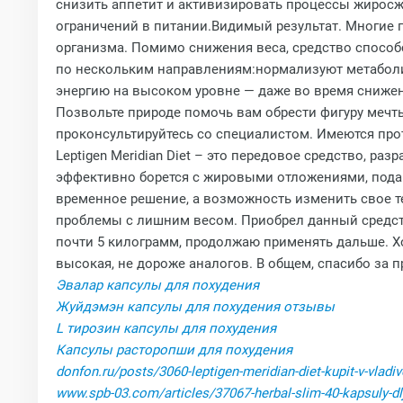
снизить аппетит и активизировать процессы жиросж
ограничений в питании.Видимый результат. Многие 
организма. Помимо снижения веса, средство спосо
по нескольким направлениям:нормализуют метабол
энергию на высоком уровне — даже во время снижен
Позвольте природе помочь вам обрести фигуру мечт
проконсультируйтесь со специалистом. Имеются про
Leptigen Meridian Diet – это передовое средство, р
эффективно борется с жировыми отложениями, подав
временное решение, а возможность изменить свое те
проблемы с лишним весом. Приобрел данный средст
почти 5 килограмм, продолжаю применять дальше. Хо
высокая, не дороже аналогов. В общем, спасибо за 
Эвалар капсулы для похудения
Жуйдэмэн капсулы для похудения отзывы
L тирозин капсулы для похудения
Капсулы расторопши для похудения
donfon.ru/posts/3060-leptigen-meridian-diet-kupit-v-vladi
www.spb-03.com/articles/37067-herbal-slim-40-kapsuly-dlj