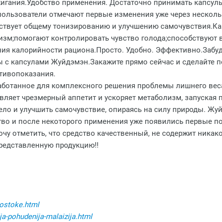
игания.Удобство применения. Достаточно принимать капсулы
пользователи отмечают первые изменения уже через несколь
бствует общему тонизированию и улучшению самочувствия.Ка
изм;помогают контролировать чувство голода;способствую
ия калорийности рациона.Просто. Удобно. Эффективно.Забуд
ы с капсулами Жуйдэмэн.Закажите прямо сейчас и сделайте 
тивопоказания.
азработанное для комплексного решения проблемы лишнего вес
ляет чрезмерный аппетит и ускоряет метаболизм, запуская п
ло и улучшить самочувствие, опираясь на силу природы. Жуй
во и после некоторого применения уже появились первые по
чу отметить, что средство качественный, не содержит никак
представленную продукцию!!
vostoke.html
a-pohudenija-malaizija.html