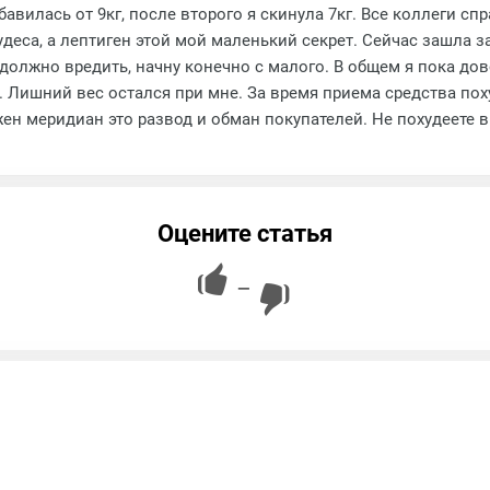
збавилась от 9кг, после второго я скинула 7кг. Все коллеги сп
деса, а лептиген этой мой маленький секрет. Сейчас зашла за
 должно вредить, начну конечно с малого. В общем я пока до
. Лишний вес остался при мне. За время приема средства поху
ен меридиан это развод и обман покупателей. Не похудеете вы
Оцените статья
—