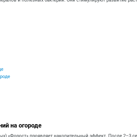
ралов и полезных бактерий. Они стимулируют развитие расте
де
ороде
ий на огороде
ных) «Форост» проявляет накопительный эффект. После 2–3 с