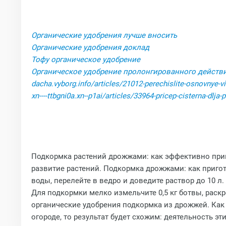
Органические удобрения лучше вносить
Органические удобрения доклад
Тофу органическое удобрение
Органическое удобрение пролонгированного действ
dacha.vyborg.info/articles/21012-perechislite-osnovnye-v
xn----ttbgni0a.xn--p1ai/articles/33964-pricep-cisterna-dlja
Подкормка растений дрожжами: как эффективно прим
развитие растений. Подкормка дрожжами: как пригот
воды, перелейте в ведро и доведите раствор до 10 
Для подкормки мелко измельчите 0,5 кг ботвы, раск
органические удобрения подкормка из дрожжей. Как 
огороде, то результат будет схожим: деятельность 