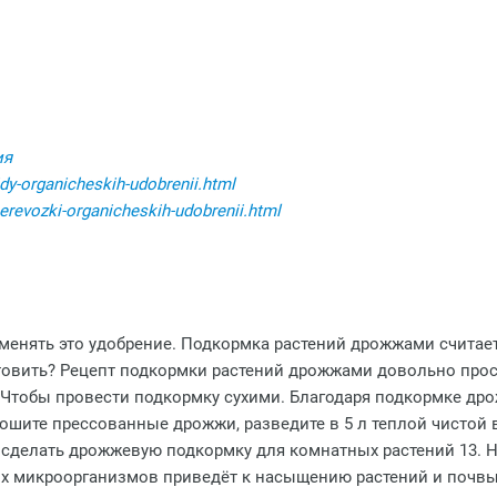
ия
idy-organicheskih-udobrenii.html
-perevozki-organicheskih-udobrenii.html
енять это удобрение. Подкормка растений дрожжами считает
овить? Рецепт подкормки растений дрожжами довольно прост:
л. Чтобы провести подкормку сухими. Благодаря подкормке др
рошите прессованные дрожжи, разведите в 5 л теплой чистой 
сделать дрожжевую подкормку для комнатных растений 13. Но
этих микроорганизмов приведёт к насыщению растений и почв