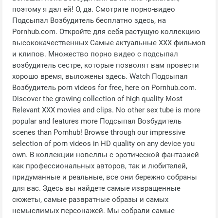
поэтому я дал ей! О, да. Смотрите порно-видео
Подсыпал Возбудитель бесплатно здесь, на
Pornhub.com. Откройте для себя растущую коллекцию
высококачественных Самые актуальные XXX фильмов
и клипов. Множество порно видео с подсыпал
возбудитель сестре, которые позволят вам провести
хорошо время, выложены здесь. Watch Подсыпал
Возбудитель porn videos for free, here on Pornhub.com.
Discover the growing collection of high quality Most
Relevant XXX movies and clips. No other sex tube is more
popular and features more Подсыпал Возбудитель
scenes than Pornhub! Browse through our impressive
selection of porn videos in HD quality on any device you
own. В коллекции новеллы с эротической фантазией
как профессиональных авторов, так и любителей,
придуманные и реальные, все они бережно собраны
для вас. Здесь вы найдете самые извращенные
сюжеты, самые развратные образы и самых
немыслимых персонажей. Мы собрали самые