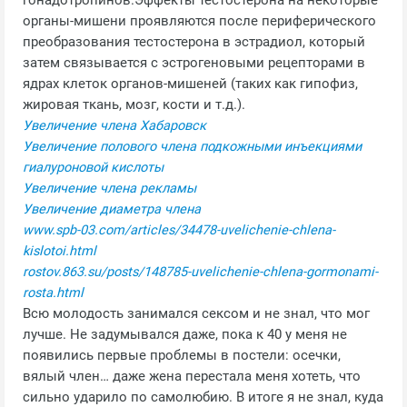
гонадотропинов.Эффекты тестостерона на некоторые
органы-мишени проявляются после периферического
преобразования тестостерона в эстрадиол, который
затем связывается с эстрогеновыми рецепторами в
ядрах клеток органов-мишеней (таких как гипофиз,
жировая ткань, мозг, кости и т.д.).
Увеличение члена Хабаровск
Увеличение полового члена подкожными инъекциями
гиалуроновой кислоты
Увеличение члена рекламы
Увеличение диаметра члена
www.spb-03.com/articles/34478-uvelichenie-chlena-
kislotoi.html
rostov.863.su/posts/148785-uvelichenie-chlena-gormonami-
rosta.html
Всю молодость занимался сексом и не знал, что мог
лучше. Не задумывался даже, пока к 40 у меня не
появились первые проблемы в постели: осечки,
вялый член… даже жена перестала меня хотеть, что
сильно ударило по самолюбию. В итоге я не знал, куда