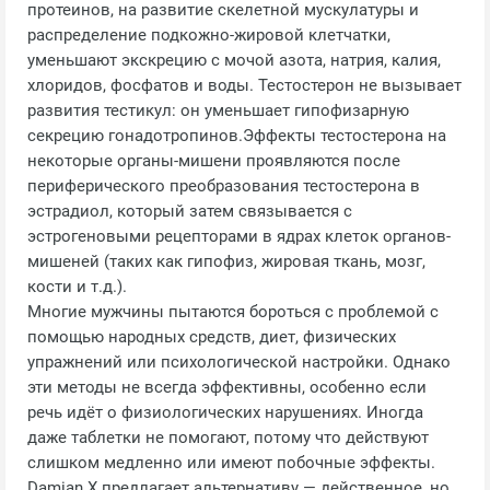
протеинов, на развитие скелетной мускулатуры и
распределение подкожно-жировой клетчатки,
уменьшают экскрецию с мочой азота, натрия, калия,
хлоридов, фосфатов и воды. Тестостерон не вызывает
развития тестикул: он уменьшает гипофизарную
секрецию гонадотропинов.Эффекты тестостерона на
некоторые органы-мишени проявляются после
периферического преобразования тестостерона в
эстрадиол, который затем связывается с
эстрогеновыми рецепторами в ядрах клеток органов-
мишеней (таких как гипофиз, жировая ткань, мозг,
кости и т.д.).
Многие мужчины пытаются бороться с проблемой с
помощью народных средств, диет, физических
упражнений или психологической настройки. Однако
эти методы не всегда эффективны, особенно если
речь идёт о физиологических нарушениях. Иногда
даже таблетки не помогают, потому что действуют
слишком медленно или имеют побочные эффекты.
Damian X предлагает альтернативу — действенное, но