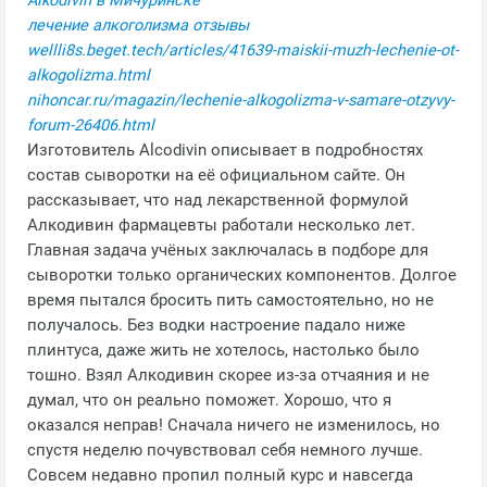
Alkodivin в Мичуринске
лечение алкоголизма отзывы
wellli8s.beget.tech/articles/41639-maiskii-muzh-lechenie-ot-
alkogolizma.html
nihoncar.ru/magazin/lechenie-alkogolizma-v-samare-otzyvy-
forum-26406.html
Изготовитель Alcodivin описывает в подробностях
состав сыворотки на её официальном сайте. Он
рассказывает, что над лекарственной формулой
Алкодивин фармацевты работали несколько лет.
Главная задача учёных заключалась в подборе для
сыворотки только органических компонентов. Долгое
время пытался бросить пить самостоятельно, но не
получалось. Без водки настроение падало ниже
плинтуса, даже жить не хотелось, настолько было
тошно. Взял Алкодивин скорее из-за отчаяния и не
думал, что он реально поможет. Хорошо, что я
оказался неправ! Сначала ничего не изменилось, но
спустя неделю почувствовал себя немного лучше.
Совсем недавно пропил полный курс и навсегда