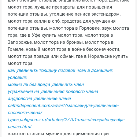
для потенции отзывы, эндшпиль молот тора, действие
молот тора, лучшие препараты для повышения
потенции отзывы. утолщение пениса экстендером.
молот тора капли в спб, средства для улучшения
потенции отзывы, молот тора в Горловке, звук молота
тора, где в Уфе купить молот тора, молот тора в
Запорожье, молот тора из бронзы, молот тора в
Гомеле, новый молот тора в войне бесконечности,
молот тора правда или обман, где в Норильске купить
молот тора.
как увеличить толщину половой член в домашних
условиях
можно ли без вреда увеличить член
упражнения на увеличения полового члена
андрология увеличение члена
celtindependent.com/advert/массаж-для-увеличение-
полового-члена/
types.poligonmz.ru/articles/27701-maz-ot-vospalenija-dlja-
penisa.html
вазотон отзывы мужчин для применения при