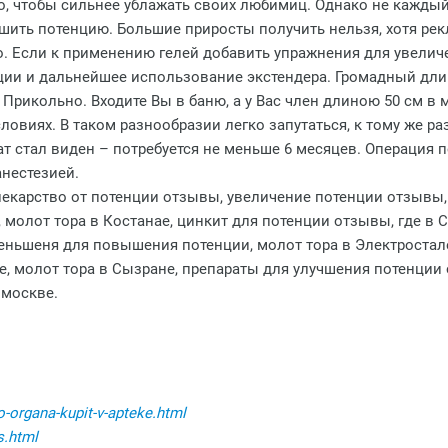
о, чтобы сильнее ублажать своих любимиц. Однако не кажды
шить потенцию. Большие приросты получить нельзя, хотя рек
но. Если к применению гелей добавить упражнения для увели
ции и дальнейшее использование экстендера. Громадный дл
 Прикольно. Входите Вы в баню, а у Вас член длиною 50 см в
овиях. В таком разнообразии легко запутаться, к тому же р
тат стал виден – потребуется не меньше 6 месяцев. Операция
нестезией.
лекарство от потенции отзывы, увеличение потенции отзывы, 
а, молот тора в Костанае, цинкит для потенции отзывы, где в 
еньшеня для повышения потенции, молот тора в Электростале,
хте, молот тора в Сызране, препараты для улучшения потенции
 москве.
-organa-kupit-v-apteke.html
s.html