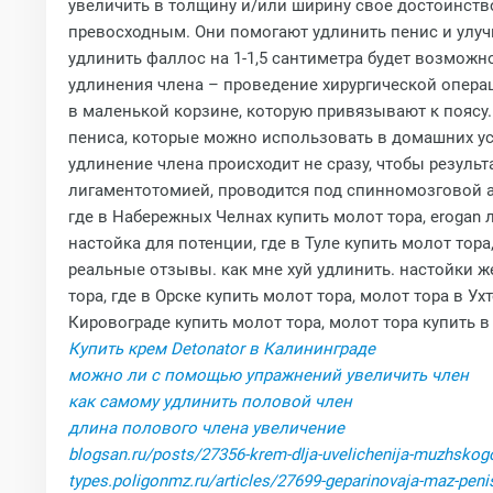
увеличить в толщину и/или ширину свое достоинств
превосходным. Они помогают удлинить пенис и улуч
удлинить фаллос на 1-1,5 сантиметра будет возмож
удлинения члена – проведение хирургической опера
в маленькой корзине, которую привязывают к поясу.
пениса, которые можно использовать в домашних усл
удлинение члена происходит не сразу, чтобы резуль
лигаментотомией, проводится под спинномозговой а
где в Набережных Челнах купить молот тора, erogan 
настойка для потенции, где в Туле купить молот тор
реальные отзывы. как мне хуй удлинить. настойки ж
тора, где в Орске купить молот тора, молот тора в У
Кировограде купить молот тора, молот тора купить в
Купить крем Detonator в Калининграде
можно ли с помощью упражнений увеличить член
как самому удлинить половой член
длина полового члена увеличение
blogsan.ru/posts/27356-krem-dlja-uvelichenija-muzhskogo
types.poligonmz.ru/articles/27699-geparinovaja-maz-peni