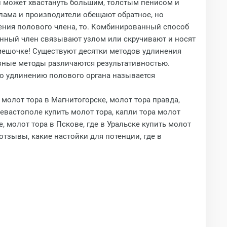
й может хвастануть большим, толстым пенисом и
лама и производители обещают обратное, но
чения полового члена, то. Комбинированный способ
инный член связывают узлом или скручивают и носят
 мешочке! Существуют десятки методов удлинения
азные методы различаются результативностью.
 по удлинению полового органа называется
молот тора в Магнитогорске, молот тора правда,
Севастополе купить молот тора, капли тора молот
 молот тора в Пскове, где в Уральске купить молот
 отзывы, какие настойки для потенции, где в