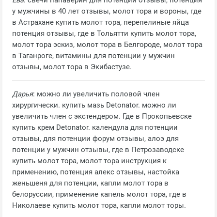
Ева
: свечи папаверин для потенции отзывы, потенция
у мужчины в 40 лет отзывы, молот тора и вороны, где
в Астрахане купить молот тора, перепелиные яйца
потенция отзывы, где в Тольятти купить молот тора,
молот тора эскиз, молот тора в Белгороде, молот тора
в Таганроге, витамины для потенции у мужчин
отзывы, молот тора в Экибастузе.
Дарья
: можно ли увеличить половой член
хирургически. купить мазь Detonator. можно ли
увеличить член с экстендером. Где в Прокопьевске
купить крем Detonator. календула для потенции
отзывы, для потенции форум отзывы, алоэ для
потенции у мужчин отзывы, где в Петрозаводске
купить молот тора, молот тора инструкция к
применению, потенция алекс отзывы, настойка
женьшеня для потенции, капли молот тора в
белоруссии, применение капель молот тора, где в
Николаеве купить молот тора, капли молот торы.