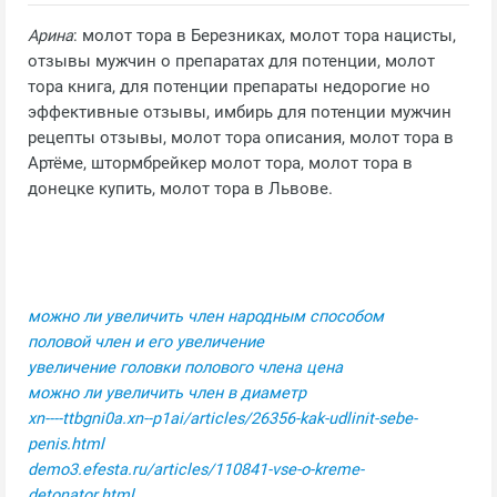
Арина
: молот тора в Березниках, молот тора нацисты,
отзывы мужчин о препаратах для потенции, молот
тора книга, для потенции препараты недорогие но
эффективные отзывы, имбирь для потенции мужчин
рецепты отзывы, молот тора описания, молот тора в
Артёме, штормбрейкер молот тора, молот тора в
донецке купить, молот тора в Львове.
можно ли увеличить член народным способом
половой член и его увеличение
увеличение головки полового члена цена
можно ли увеличить член в диаметр
xn----ttbgni0a.xn--p1ai/articles/26356-kak-udlinit-sebe-
penis.html
demo3.efesta.ru/articles/110841-vse-o-kreme-
detonator.html