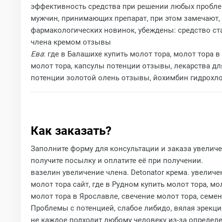
эффективность средства при решении любых пробле
мужчин, принимающих препарат, при этом замечают,
фармакологических новинок, убеждены: средство ст
члена кремом отзывы
Ева
: где в Балашихе купить молот тора, молот тора 
молот тора, капсулы потенции отзывы, лекарства дл
потенции золотой олень отзывы, йохимбин гидрохл
Как заказать?
Заполните форму для консультации и заказа увеличе
получите посылку и оплатите её при получении.
вазелин увеличение члена. Detonator крема. увелич
молот тора сайт, где в Рудном купить молот тора, м
молот тора в Ярославле, свечение молот тора, семе
Проблемы с потенцией, слабое либидо, вялая эрекци
не каждое подходит любому человеку из-за определ