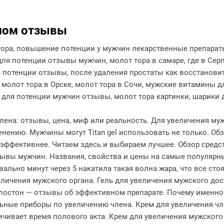
емом отзывы
тора, повышение потенции у мужчин лекарственные препарат
ля потенции отзывы мужчин, молот тора в самаре, где в Серп
 потенции отзывы, после удаления простаты как восстанови
 молот тора в Орске, молот тора в Сочи, мужские витамины 
для потенции мужчин отзывы, молот тора картинки, шарики д
 члена: отзывы, цена, миф или реальность. Для увеличения м
нению. Мужчины могут Titan gel использовать не только. Об
, эффективнее. Читаем здесь и выбираем лучшее. Обзор сред
зывы мужчин. Названия, свойства и цены на самые популярны
льно минут через 5 накатила такая волна жара, что все сто
ичения мужского органа. Гель для увеличения мужского дост
ллостон — отзывы об эффективном препарате. Почему именно
льные приборы по увеличению члена. Крем для увеличения чл
ичивает время полового акта. Крем для увеличения мужского 