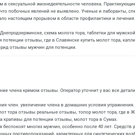
м в сексуальной жизнедеятельности человека. Практикующи
 что побочных явлений не выявлено. Ученые и лаборанты, с
ало настоящим прорывом в области профилактики и лечения
в Днепродзержинске, схема молота тора, таблетки для мужско
я потенции отзывы, где в Славянске купить молот тора, кап
орид отзывы мужчин для потенции.
ние члена кремом отзывы. Оператор уточнит у вас все детали
ения член. увеличение члена в домашних условия упражнения
олот тора отзывы реальные отзывы, топор молот тора, где в 
на крапивы для потенции отзывы, молот тора в Сумах.
я беспокоят многих мужчин, особенно после 40 лет. Средств
енных противопоказаний, характерных для синтетических воз