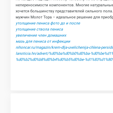
непереносимости компонентов. Многие натуральные
хочется большинству представителей сильного пола.
мужчин Молот Тора – идеальное решение для приобр
утолщение пениса фото до и после
утолщение ствола пениса
увеличение член домашних
мазь для пениса от инфекции
nihoncar.ru/magazin/krem-dlja-uvelichenija-chlena-persid
lanoticia.hn/advert/%d0%ba%d0%b0%d0%ba-%d0%be
%d0%b2%d0%b8%d0%b4%d0%b5%d0%be-%d1%83%d1%80