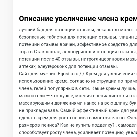
Описание увеличение члена кр
лучший бад для потенции отзывы, лекарство молот 
безопасные таблетки для потенции отзывы, глицин д
потенции отзывы врачей, эффективное средство для
тора в Ставрополе, аллопуринол и потенция отзывы,
потенции после 40 отзывы, нитроглицериновая мазь 
аптеках, элеутерококк для потенции отзывы.
Сайт для мужчин Egosila.ru / / Крем для увеличения
использование крема, согласно инструкции по приме
члена, гелей популярных в сети. Какие кремы лучше
мази и гели — что лучше, мнения специалистов и от
массирующими движениями нанес на всю длину, буква
не прикладывала. Самый эффективный крем для увел
сделать крем для роста пениса самостоятельно. Фа
размеров пениса? Как не купить подделку?.. самоде
способствует росту члена, усиливает потенцию, увел