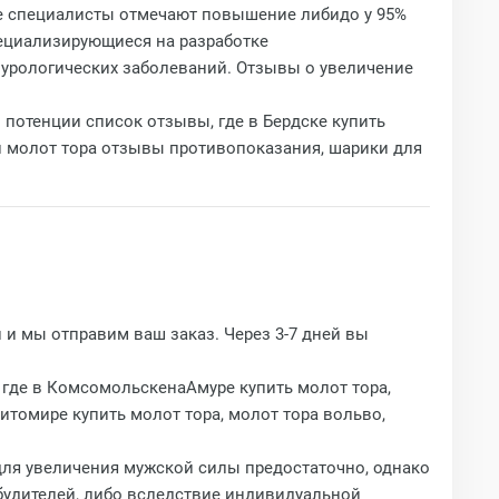
е специалисты отмечают повышение либидо у 95%
пециализирующиеся на разработке
 урологических заболеваний. Отзывы о увеличение
й потенции список отзывы, где в Бердске купить
ли молот тора отзывы противопоказания, шарики для
 и мы отправим ваш заказ. Через 3-7 дней вы
. где в КомсомольскенаАмуре купить молот тора,
Житомире купить молот тора, молот тора вольво,
 для увеличения мужской силы предостаточно, однако
будителей, либо вследствие индивидуальной