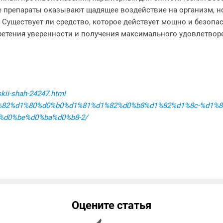
 препараты оказывают щадящее воздействие на организм, н
 Существует ли средство, которое действует мощно и безопа
етения уверенности и получения максимального удовлетвор
skii-shah-24247.html
%d1%82%d1%80%d0%b0%d1%81%d1%82%d0%b8%d1%82%d1%8c-%d1%
%d0%be%d0%ba%d0%b8-2/
Оцените статья