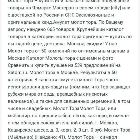
молот тора – купить или заказать самые популярные
товары на Ярмарке Мастеров в своем городе [city] или
с доставкой по России и СНГ. Эксклюзивные и
оригинальные хенд.Амулет молот тора. По Вашему
запросу найдено 665 товаров. Крупнейший каталог
товаров в категории: молот тора оригинал — купить по
выгодной цене, доставка: Москва, скидки! У нас
Молот тора от 50 компаний по оптимальным ценам в
Москве Каталог Молоты тора с ценами и фото
Сравнить и купить лучшее из 539 предложений на
Satom.ru. Молот тора в Москве. Результаты в 50
категориях. В качестве амулета молот Тора часто
использовали для защиты (помним, что Тор защищал
рубежи мира от орды враждебных инеистых
великанов), а также для священных церемоний, в том
числе и свадебных. Молот ТораМолот Тора, или
мьёльнир, по преданию был лёгок, как перо, и вместе
с тем обладал сокрушительной силой. г. Москва,
Каширское шоссе, д. 3, корп. 2. 0 шт. 0 руб. Молот Тора
(Мьёльнир) (Найдено: 41). Молот Тора — символ