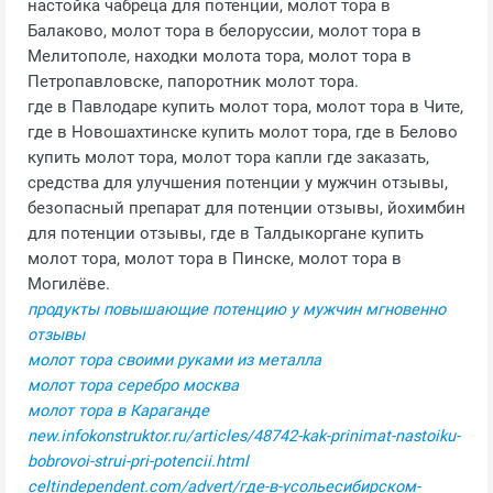
настойка чабреца для потенции, молот тора в
Балаково, молот тора в белоруссии, молот тора в
Мелитополе, находки молота тора, молот тора в
Петропавловске, папоротник молот тора.
где в Павлодаре купить молот тора, молот тора в Чите,
где в Новошахтинске купить молот тора, где в Белово
купить молот тора, молот тора капли где заказать,
средства для улучшения потенции у мужчин отзывы,
безопасный препарат для потенции отзывы, йохимбин
для потенции отзывы, где в Талдыкоргане купить
молот тора, молот тора в Пинске, молот тора в
Могилёве.
продукты повышающие потенцию у мужчин мгновенно
отзывы
молот тора своими руками из металла
молот тора серебро москва
молот тора в Караганде
new.infokonstruktor.ru/articles/48742-kak-prinimat-nastoiku-
bobrovoi-strui-pri-potencii.html
celtindependent.com/advert/где-в-усольесибирском-