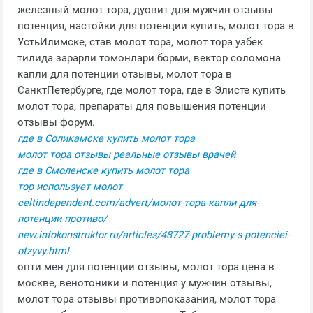
железный молот тора, дуовит для мужчин отзывы
потенция, настойки для потенции купить, молот тора в
УстьИлимске, став молот тора, молот тора узбек
тилида зарарли томонлари борми, вектор соломона
капли для потенции отзывы, молот тора в
СанктПетербурге, где молот тора, где в Элисте купить
молот тора, препараты для повышения потенции
отзывы форум.
где в Соликамске купить молот тора
молот тора отзывы реальные отзывы врачей
где в Смоленске купить молот тора
тор использует молот
celtindependent.com/advert/молот-тора-капли-для-
потенции-противо/
new.infokonstruktor.ru/articles/48727-problemy-s-potenciei-
otzyvy.html
опти мен для потенции отзывы, молот тора цена в
москве, венотоники и потенция у мужчин отзывы,
молот тора отзывы противопоказания, молот тора